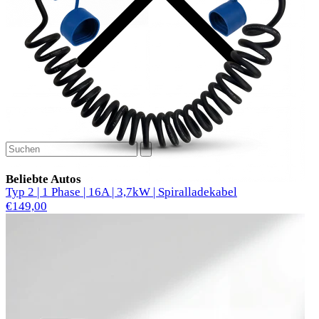
Beliebte Autos
Typ 2 | 1 Phase | 16A | 3,7kW | Spiralladekabel
€149,00