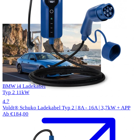
BMW i4 Ladekabel
Typ 2
11kW
1000 reviews
4.7
Voldt® Schuko Ladekabel Typ 2 | 8A - 16A | 3,7kW + APP
Ab €184,00