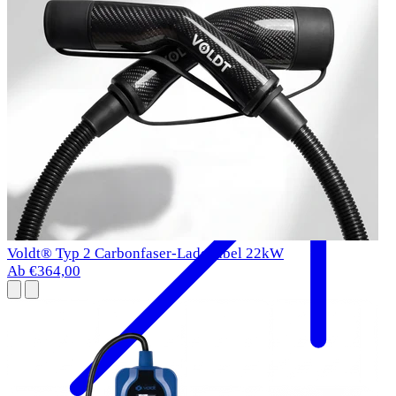
BMW i5 Ladekabel
2023-
Typ 2
11 kW
Voldt® Typ 2 Carbonfaser-Ladekabel 22kW
Ab €364,00