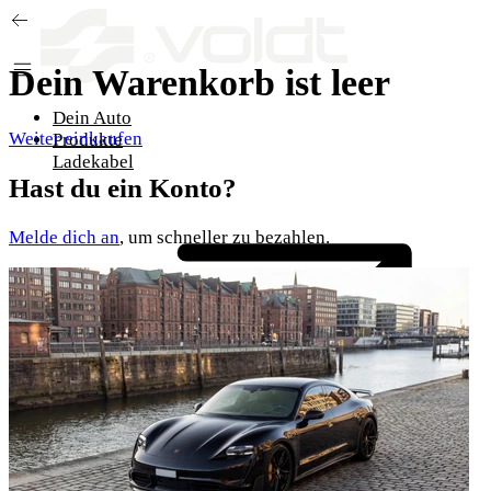
Zum Inhalt springen
Dein Warenkorb ist leer
Dein Auto
Weiter einkaufen
Produkte
Ladekabel
Hast du ein Konto?
Melde dich an
, um schneller zu bezahlen.