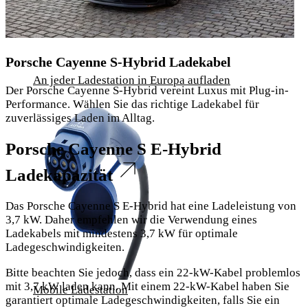
Porsche Cayenne S-Hybrid Ladekabel
An jeder Ladestation in Europa aufladen
Der Porsche Cayenne S-Hybrid vereint Luxus mit Plug-in-
Performance. Wählen Sie das richtige Ladekabel für
zuverlässiges Laden im Alltag.
Porsche Cayenne S E-Hybrid
Ladekapazität
Das Porsche Cayenne S E-Hybrid hat eine Ladeleistung von
3,7 kW. Daher empfehlen wir die Verwendung eines
Ladekabels mit mindestens 3,7 kW für optimale
Ladegeschwindigkeiten.
Bitte beachten Sie jedoch, dass ein 22-kW-Kabel problemlos
mit 3,7 kW laden kann. Mit einem 22-kW-Kabel haben Sie
Mobile Ladestation
garantiert optimale Ladegeschwindigkeiten, falls Sie ein