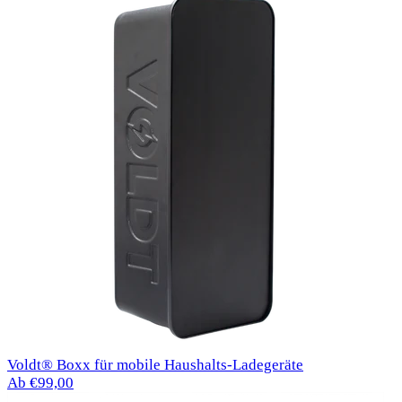
Voldt® Boxx für mobile Haushalts-Ladegeräte
Ab €99,00