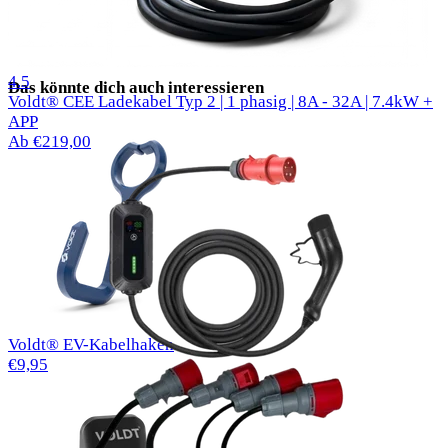
27 reviews
4.5
Das könnte dich auch interessieren
Voldt® CEE Ladekabel Typ 2 | 1 phasig | 8A - 32A | 7.4kW +
APP
Ab €219,00
Voldt® EV-Kabelhaken
€9,95