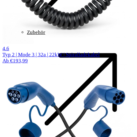
Zubehör
56 reviews
4.6
Typ 2 | Mode 3 | 32a | 22kW | Spiralladekabel
Ab €193,99