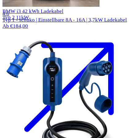
BMW i3 42 kWh Ladekabel
61 reviews
4.6
Typ 2
11kW
Typ 1 - schuko | Einstellbare 8A - 16A | 3,7kW Ladekabel
Ab €184,00