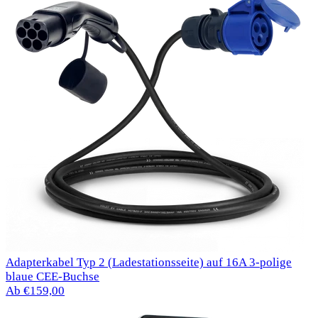
Adapterkabel Typ 2 (Ladestationsseite) auf 16A 3-polige
blaue CEE-Buchse
Ab €159,00