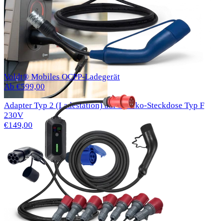
Voldt® Mobiles OCPP-Ladegerät
Ab €599,00
Adapter Typ 2 (Ladestation) auf Schuko-Steckdose Typ F
230V
€149,00