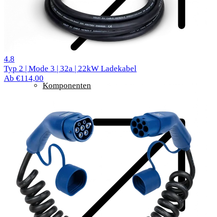
542 reviews
4.8
Typ 2 | Mode 3 | 32a | 22kW Ladekabel
Ab €114,00
Komponenten