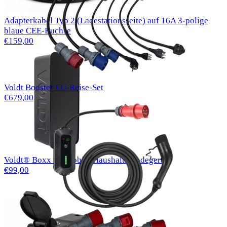
Adapterkabel Typ 2 (Ladestationsseite) auf 16A 3-polige
blaue CEE-Buchse
€159,00
Voldt Booster EU-Reise-Set
€679,00
Voldt® Boxx für mobile Haushalts-Ladegeräte
€99,00