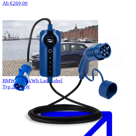
Ab €269,00
BMW i3 22 kWh Ladekabel
Typ 2
7.4kW