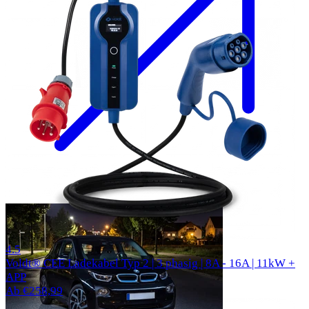
325 reviews
4.5
Voldt® CEE Ladekabel Typ 2 | 3 phasig | 8A - 16A | 11kW +
APP
Ab €258,99