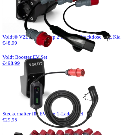
Voldt® V2L Adapter Typ 2 16 A EU-Steckdose V2L Kia
€48,99
Voldt Booster EV Set
€498,99
Steckerhalter für EV Typ 1-Ladekabel
€29,95