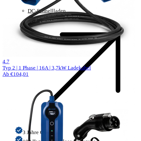
DC-Schnellladen
26 reviews
4.7
Typ 2 | 1 Phase | 16A | 3,7kW Ladekabel
Ab €104,01
3 Jahre Garantie