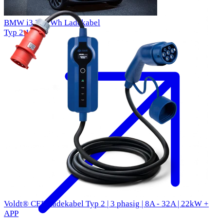
BMW i3 33 kWh Ladekabel
Typ 2
11kW
Voldt® CEE Ladekabel Typ 2 | 3 phasig | 8A - 32A | 22kW +
APP