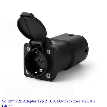
Voldt® V2L Adapter Typ 2 16 A EU-Steckdose V2L Kia
€48,99