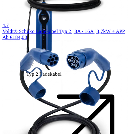
1000 reviews
4.7
Voldt® Schuko Ladekabel Typ 2 | 8A - 16A | 3,7kW + APP
Ab €184,00
Typ 2 Ladekabel