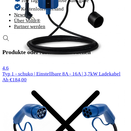
100 Tage problemlose Rückgabe
Kostenloser Versand
News
Über Voldt®
Partner werden
Produkte oder Automodelle suchen
61 reviews
4.6
Typ 1 - schuko | Einstellbare 8A - 16A | 3,7kW Ladekabel
Ab €184,00