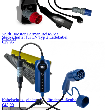
Voldt Booster German Reise-Set
Steckerhalter für EV Typ 2 Ladekabel
€548,99
€29,95
Kabelschutz | einkanalig | für den Außenbereich
€48,99