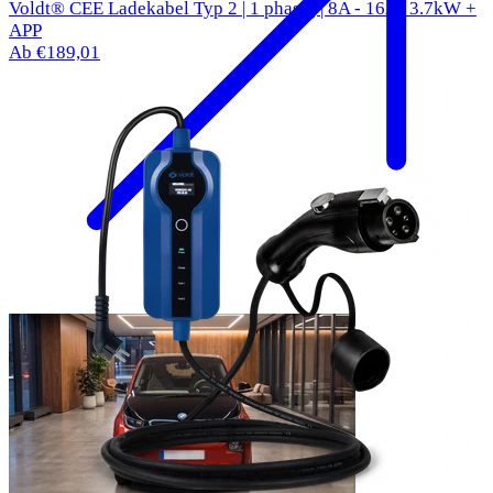
Voldt® CEE Ladekabel Typ 2 | 1 phasig | 8A - 16A | 3.7kW +
APP
Ab €189,01