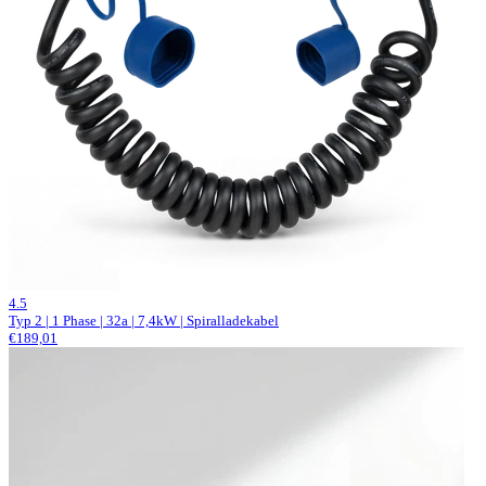
2 Bewertungen
4.5
Typ 2 | 1 Phase | 32a | 7,4kW | Spiralladekabel
€189,01