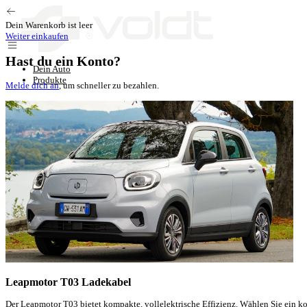
Zum Inhalt springen
Dein Warenkorb ist leer
Weiter einkaufen
Hast du ein Konto?
Dein Auto
Produkte
Melde dich an
, um schneller zu bezahlen.
Leapmotor T03 Ladekabel
Der Leapmotor T03 bietet kompakte, vollelektrische Effizienz. Wählen Sie ein 