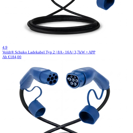
1000 Bewertungen
4.9
Voldt® Schuko Ladekabel Typ 2 | 8A - 16A | 3,7kW + APP
Ab €184,00