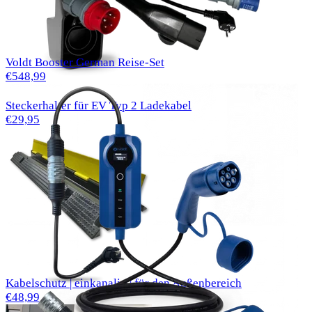
Voldt Booster German Reise-Set
€548,99
Steckerhalter für EV Typ 2 Ladekabel
€29,95
Kabelschutz | einkanalig | für den Außenbereich
€48,99