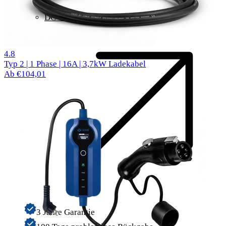
DC-Schnellladen
25 Bewertungen
4.8
Typ 2 | 1 Phase | 16A | 3,7kW Ladekabel
Ab €104,01
3 Jahre Garantie