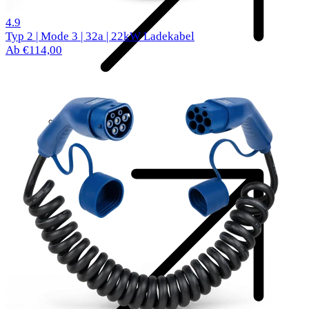
516 Bewertungen
4.9
Typ 2 | Mode 3 | 32a | 22kW Ladekabel
Ab €114,00
Komponenten