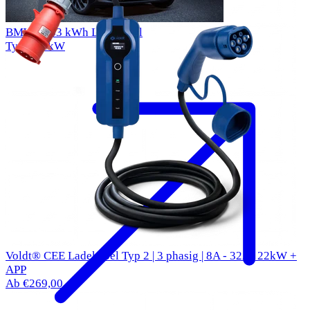
BMW i3 33 kWh Ladekabel
Typ 2
11kW
Voldt® CEE Ladekabel Typ 2 | 3 phasig | 8A - 32A | 22kW +
APP
Ab €269,00