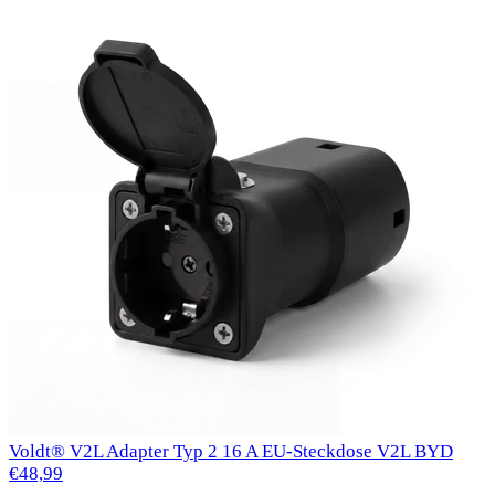
Voldt® V2L Adapter Typ 2 16 A EU-Steckdose V2L BYD
€48,99