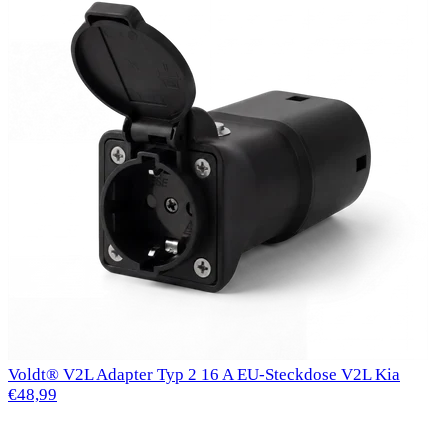
Voldt® V2L Adapter Typ 2 16 A EU-Steckdose V2L Kia
€48,99