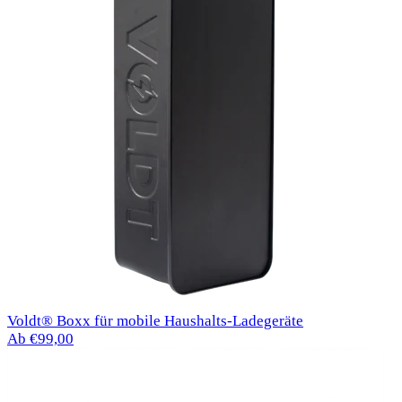
Voldt® Boxx für mobile Haushalts-Ladegeräte
Ab €99,00