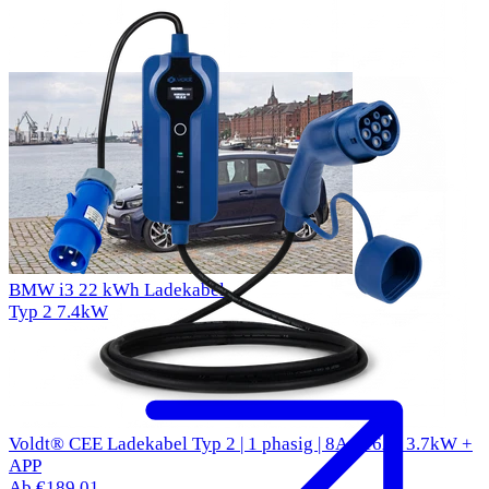
BMW i3 22 kWh Ladekabel
Typ 2
7.4kW
Voldt® CEE Ladekabel Typ 2 | 1 phasig | 8A - 16A | 3.7kW +
APP
Ab €189,01