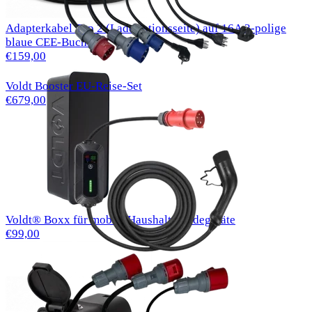
Adapterkabel Typ 2 (Ladestationsseite) auf 16A 3-polige
blaue CEE-Buchse
€159,00
Voldt Booster EU-Reise-Set
€679,00
Voldt® Boxx für mobile Haushalts-Ladegeräte
€99,00