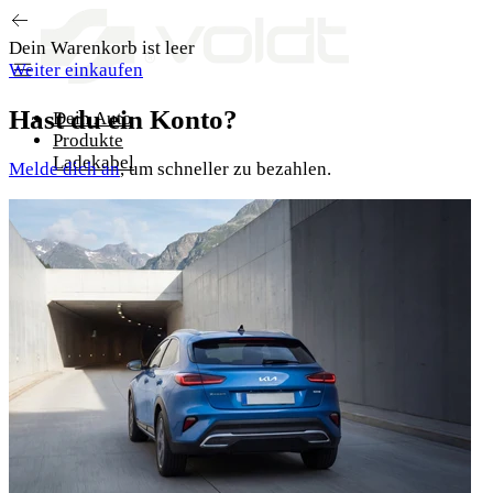
Zum Inhalt springen
Dein Warenkorb ist leer
Weiter einkaufen
Hast du ein Konto?
Dein Auto
Produkte
Ladekabel
Melde dich an
, um schneller zu bezahlen.