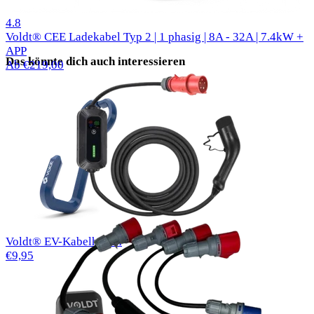
50 Bewertungen
4.8
Voldt® CEE Ladekabel Typ 2 | 1 phasig | 8A - 32A | 7.4kW +
APP
Das könnte dich auch interessieren
Ab €219,00
Voldt® EV-Kabelhaken
€9,95