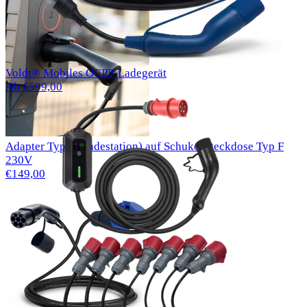
Voldt® Mobiles OCPP-Ladegerät
Ab €599,00
Adapter Typ 2 (Ladestation) auf Schuko-Steckdose Typ F
230V
€149,00