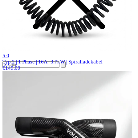
1 Bewertungen
5.0
Typ 2 | 1 Phase | 16A | 3,7kW | Spiralladekabel
€149,00
Beliebte Autos