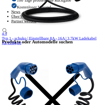
100 Tage problemlose Rückgabe
Kostenloser Versand
News
Über Voldt®
Partner werden
57 Bewertungen
4.9
Typ 1 - schuko | Einstellbare 8A - 16A | 3,7kW Ladekabel
Produkte oder Automodelle suchen
Ab €184,00