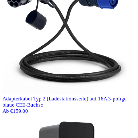
Adapterkabel Typ 2 (Ladestationsseite) auf 16A 3-polige
blaue CEE-Buchse
Ab €159,00