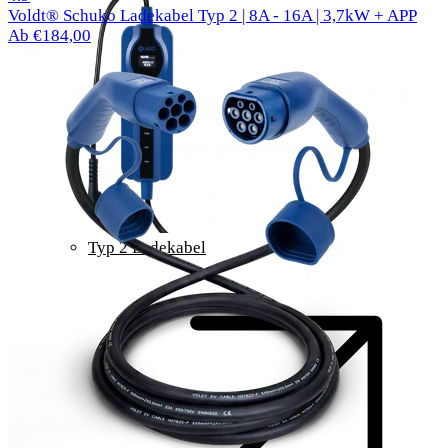
Voldt® Schuko Ladekabel Typ 2 | 8A - 16A | 3,7kW + APP
Ab €184,00
Typ 2 Ladekabel