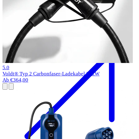
BMW i5 Ladekabel
2023-
Typ 2
11 kW
1 Bewertungen
5.0
Voldt® Typ 2 Carbonfaser-Ladekabel 22kW
Ab €364,00