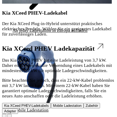
Kia XCeed PHEV-Ladekabel
Der Kia XCeed Plug-in-Hybrid unterstützt praktisches
elektrisches Pendeln. Wählen Sie ein geeignetes Ladekabel
An jeder Ladestation in Europa aufladen
für zuverlässiges Laden.
Kia XCeed PHEV Ladekapazität
Das Kia XCeed PHEV hat eine Ladeleistung von 3,7 kW.
Daher empfehlen wir die Verwendung eines Ladekabels mit
mindestens 3,7 kW für optimale Ladegeschwindigkeiten.
Bitte beachten Sie jedoch, dass ein 22-kW-Kabel problemlos
mit 3,7 kW laden kann. Mit einem 22-kW-Kabel haben Sie
garantiert optimale Ladegeschwindigkeiten, falls Sie ein
neues Auto anschaffen oder die Ladeleistung erhöhen.
Kia XCeed PHEV-Ladekabels
Mobile Ladestation
Zubehör
Mobile Ladestation
Adapter