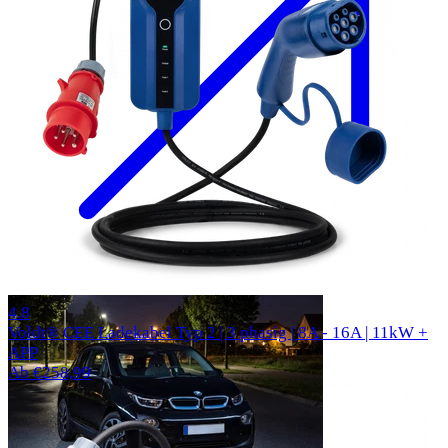
305 Bewertungen
4.8
Voldt® CEE Ladekabel Typ 2 | 3 phasig | 8A - 16A | 11kW +
APP
Ab €258,99