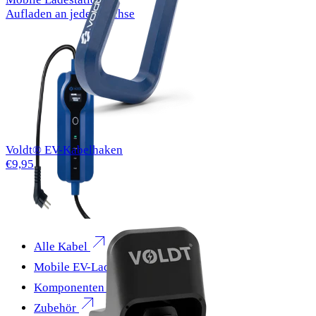
Aufladen an jeder Buchse
Voldt® EV-Kabelhaken
€9,95
Alle Kabel
Mobile EV-Ladegeräte
Komponenten
Zubehör