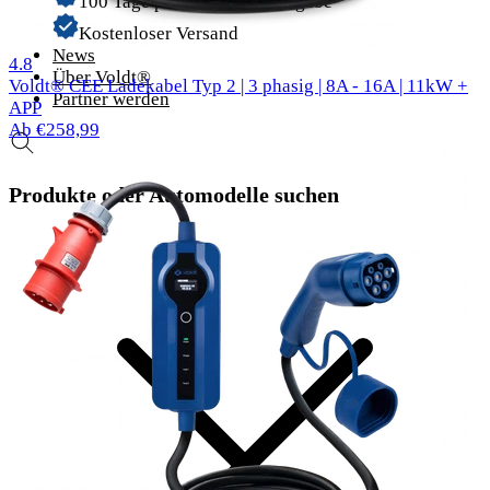
100 Tage problemlose Rückgabe
Kostenloser Versand
News
310 Bewertungen
4.8
Über Voldt®
Voldt® CEE Ladekabel Typ 2 | 3 phasig | 8A - 16A | 11kW +
Partner werden
APP
Ab €258,99
Produkte oder Automodelle suchen