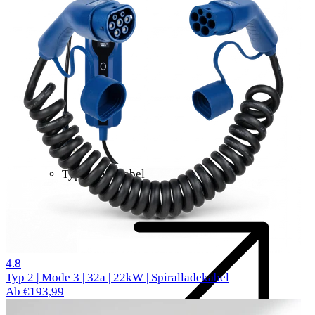
Typ 2 Ladekabel
62 Bewertungen
4.8
Typ 2 | Mode 3 | 32a | 22kW | Spiralladekabel
Ab €193,99