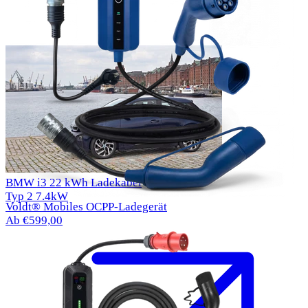
BMW i3 22 kWh Ladekabel
Typ 2
7.4kW
Voldt® Mobiles OCPP-Ladegerät
Ab €599,00