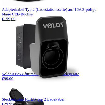
Adapterkabel Typ 2 (Ladestationsseite) auf 16A 3-polige
blaue CEE-Buchse
€159,00
Voldt® Boxx für mobile Haushalts-Ladegeräte
€99,00
Steckerhalter für EV Typ 2 Ladekabel
€29,95