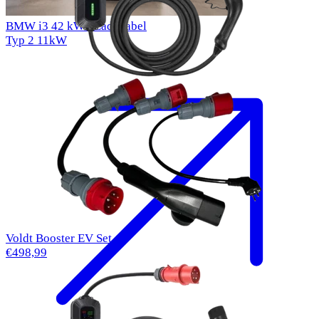
BMW i3 42 kWh Ladekabel
Typ 2
11kW
Voldt Booster EV Set
€498,99