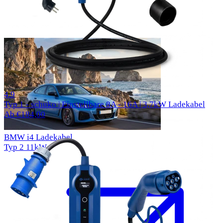
57 Bewertungen
4.9
Typ 1 - schuko | Einstellbare 8A - 16A | 3,7kW Ladekabel
Ab €184,00
BMW i4 Ladekabel
Typ 2
11kW