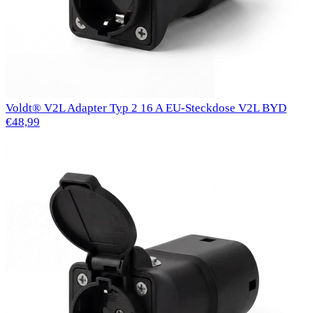
Voldt® V2L Adapter Typ 2 16 A EU-Steckdose V2L BYD
€48,99