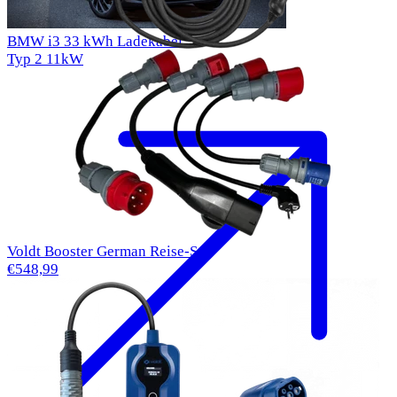
BMW i3 33 kWh Ladekabel
Typ 2
11kW
Voldt Booster German Reise-Set
€548,99