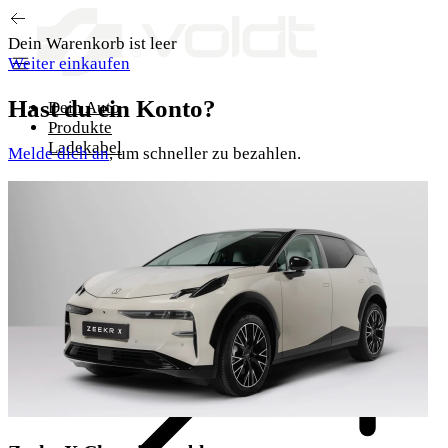
Zum Inhalt springen
Dein Warenkorb ist leer
Weiter einkaufen
Hast du ein Konto?
Dein Auto
Produkte
Ladekabel
Melde dich an
, um schneller zu bezahlen.