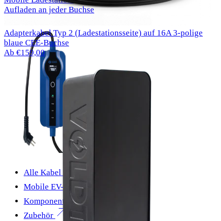
Aufladen an jeder Buchse
Adapterkabel Typ 2 (Ladestationsseite) auf 16A 3-polige
blaue CEE-Buchse
Ab €159,00
Alle Kabel
Mobile EV-Ladegeräte
Komponenten
Zubehör