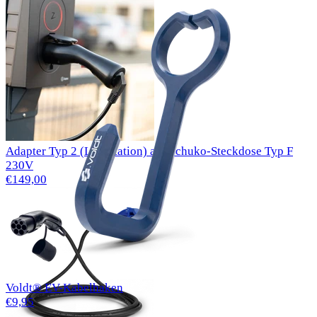
Adapter Typ 2 (Ladestation) auf Schuko-Steckdose Typ F
230V
€149,00
Voldt® EV-Kabelhaken
€9,95