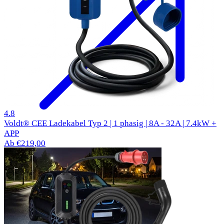
50 Bewertungen
4.8
Voldt® CEE Ladekabel Typ 2 | 1 phasig | 8A - 32A | 7.4kW +
APP
Ab €219,00