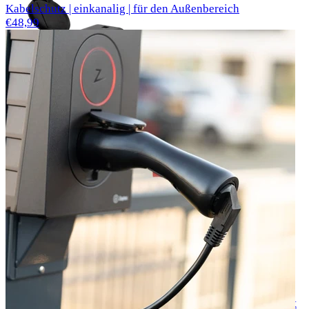
Kabelschutz | einkanalig | für den Außenbereich
€48,99
Voldt® V2L Adapter Typ 2 16 A EU-Steckdose V2L BYD
€48,99
Voldt® V2L Adapter Typ 2 16 A EU-Steckdose V2L Renault