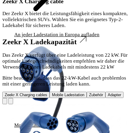
Zeekr X Charging cable
Der Zeekr X bietet die Leistungsfähigkeit eines kompakten,
vollelektrischen SUVs. Wählen Sie ein geeignetes Typ-2-
Ladekabel für sicheres Laden.
An jeder Ladestation in Europa aufladen
Zeekr X Ladekapazität
Das Zeekr X verfügt über eine Ladeleistung von 22 kW. Für
optimale Ladegeschwindigkeiten empfehlen wir daher die
Verwendung eines Ladekabels mit mindestens 22 kW
Bitte beachten Sie, dass das 22-kW-Kabel auch problemlos
mit einer geringeren Leistung laden kann.
Zeekr X Charging cables
Mobile Ladestation
Zubehör
Adapter
Mobile Ladestation