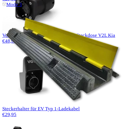
Mode 3
Voldt® V2L Adapter Typ 2 16 A EU-Steckdose V2L Kia
€48,99
Steckerhalter für EV Typ 1-Ladekabel
€29,95