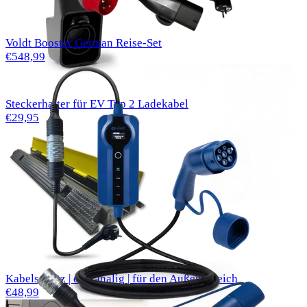
Voldt Booster German Reise-Set
€548,99
Steckerhalter für EV Typ 2 Ladekabel
€29,95
Kabelschutz | einkanalig | für den Außenbereich
€48,99