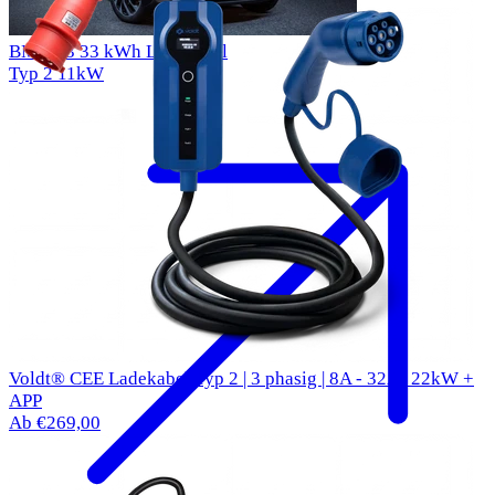
BMW i3 33 kWh Ladekabel
Typ 2
11kW
Voldt® CEE Ladekabel Typ 2 | 3 phasig | 8A - 32A | 22kW +
APP
Ab €269,00