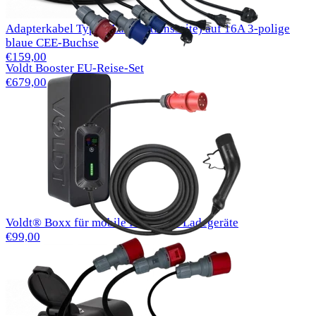
Adapterkabel Typ 2 (Ladestationsseite) auf 16A 3-polige
blaue CEE-Buchse
€159,00
Voldt Booster EU-Reise-Set
€679,00
Voldt® Boxx für mobile Haushalts-Ladegeräte
€99,00