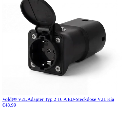
Voldt® V2L Adapter Typ 2 16 A EU-Steckdose V2L Kia
€48,99