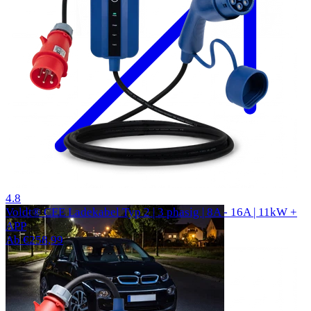
312 Bewertungen
4.8
Voldt® CEE Ladekabel Typ 2 | 3 phasig | 8A - 16A | 11kW +
APP
Ab €258,99