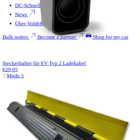
DC-Schnellladen
News
Über Voldt®
Bulk orders
Become a partner
Shop for my car
Steckerhalter für EV Typ 2 Ladekabel
€29,95
Mode 3