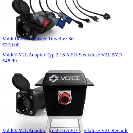
Voldt Booster Master Traveller Set
€779,00
Voldt® V2L Adapter Typ 2 16 A EU-Steckdose V2L BYD
€48,99
Voldt® V2L Adapter Typ 2 16 A EU-Steckdose V2L Renault