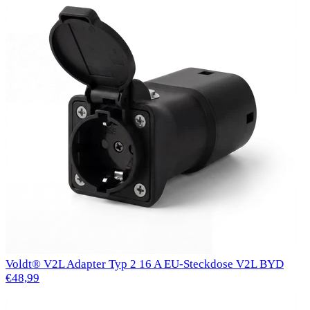
Voldt® V2L Adapter Typ 2 16 A EU-Steckdose V2L BYD
€48,99