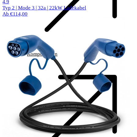
520 Bewertungen
4.9
Typ 2 | Mode 3 | 32a | 22kW Ladekabel
Ab €114,00
Komponenten