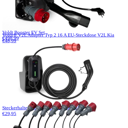
Voldt Booster EV Set
Voldt® V2L Adapter Typ 2 16 A EU-Steckdose V2L Kia
€498,99
€48,99
Steckerhalter für EV Typ 1-Ladekabel
€29,95