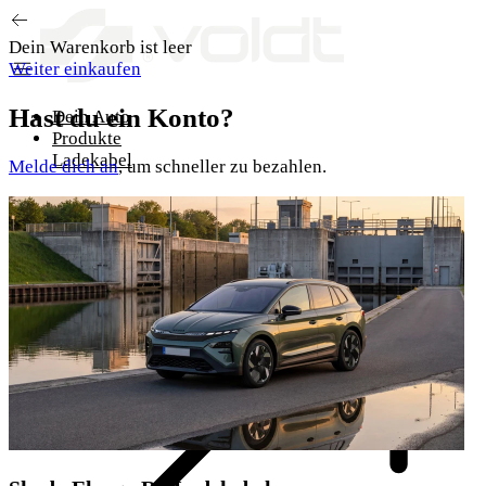
Zum Inhalt springen
Dein Warenkorb ist leer
Weiter einkaufen
Hast du ein Konto?
Dein Auto
Produkte
Ladekabel
Melde dich an
, um schneller zu bezahlen.