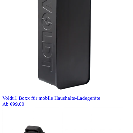
Voldt® Boxx für mobile Haushalts-Ladegeräte
Ab €99,00