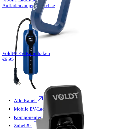
Aufladen an jeder Buchse
Voldt® EV-Kabelhaken
€9,95
Alle Kabel
Mobile EV-Ladegeräte
Komponenten
Zubehör