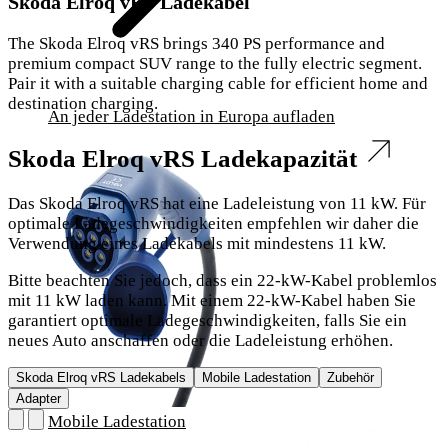
Skoda Elroq vRS Ladekabel
The Skoda Elroq vRS brings 340 PS performance and
premium compact SUV range to the fully electric segment.
Pair it with a suitable charging cable for efficient home and
destination charging.
An jeder Ladestation in Europa aufladen
Skoda Elroq vRS Ladekapazität
Das Skoda Elroq vRS hat eine Ladeleistung von 11 kW. Für
optimale Ladegeschwindigkeiten empfehlen wir daher die
Verwendung eines Ladekabels mit mindestens 11 kW.
Bitte beachten Sie jedoch, dass ein 22-kW-Kabel problemlos
mit 11 kW laden kann. Mit einem 22-kW-Kabel haben Sie
garantiert optimale Ladegeschwindigkeiten, falls Sie ein
neues Auto anschaffen oder die Ladeleistung erhöhen.
Skoda Elroq vRS Ladekabels
Mobile Ladestation
Zubehör
Adapter
Mobile Ladestation