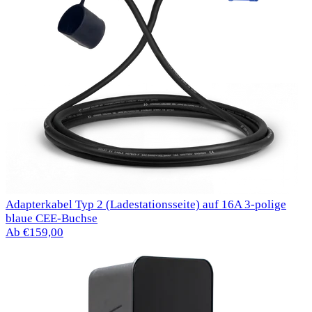
Adapterkabel Typ 2 (Ladestationsseite) auf 16A 3-polige
blaue CEE-Buchse
Ab €159,00