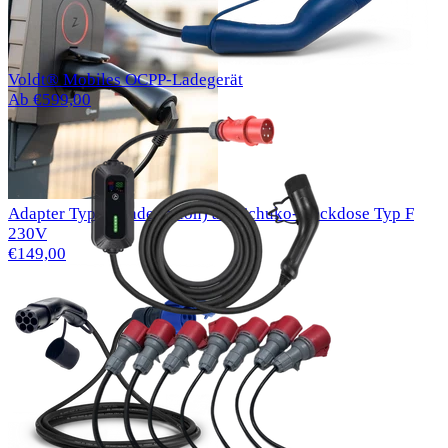
Voldt® Mobiles OCPP-Ladegerät
Ab €599,00
Adapter Typ 2 (Ladestation) auf Schuko-Steckdose Typ F
230V
€149,00