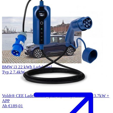
BMW i3 22 kWh Ladekabel
Typ 2
7.4kW
Voldt® CEE Ladekabel Typ 2 | 1 phasig | 8A - 16A | 3.7kW +
APP
Ab €189,01