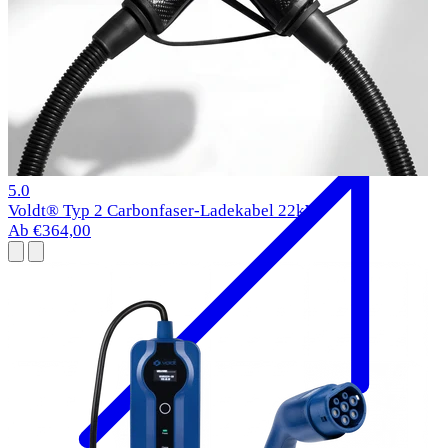
BMW i5 Ladekabel
2023-
Typ 2
11 kW
1 Bewertungen
5.0
Voldt® Typ 2 Carbonfaser-Ladekabel 22kW
Ab €364,00