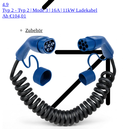
299 Bewertungen
4.9
Typ 2 - Typ 2 | Mode 3 | 16A | 11kW Ladekabel
Ab €104,01
Zubehör