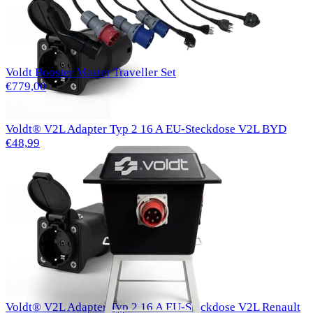
Voldt Booster Master Traveller Set
€779,00
Voldt® V2L Adapter Typ 2 16 A EU-Steckdose V2L BYD
€48,99
Voldt® V2L Adapter Typ 2 16 A EU-Steckdose V2L Renault