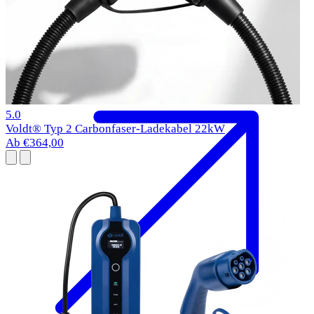
BMW i5 Ladekabel
2023-
Typ 2
11 kW
1 Bewertungen
5.0
Voldt® Typ 2 Carbonfaser-Ladekabel 22kW
Ab €364,00