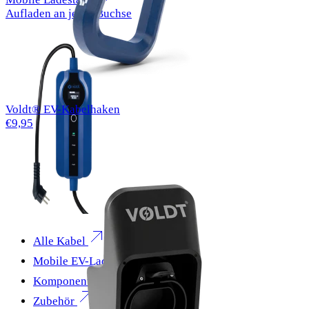
Aufladen an jeder Buchse
Voldt® EV-Kabelhaken
€9,95
Alle Kabel
Mobile EV-Ladegeräte
Komponenten
Zubehör