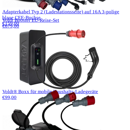
Adapterkabel Typ 2 (Ladestationsseite) auf 16A 3-polige
blaue CEE-Buchse
Voldt Booster EU-Reise-Set
€159,00
€679,00
Voldt® Boxx für mobile Haushalts-Ladegeräte
€99,00