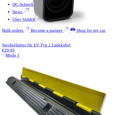
DC-Schnellladen
News
Über Voldt®
Bulk orders
Become a partner
Shop for my car
Steckerhalter für EV Typ 2 Ladekabel
€29,95
Mode 3