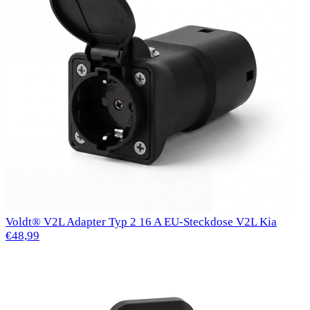
Voldt® V2L Adapter Typ 2 16 A EU-Steckdose V2L Kia
€48,99