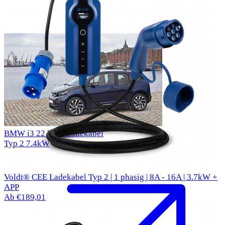
BMW i3 22 kWh Ladekabel
Typ 2
7.4kW
Voldt® CEE Ladekabel Typ 2 | 1 phasig | 8A - 16A | 3.7kW +
APP
Ab €189,01