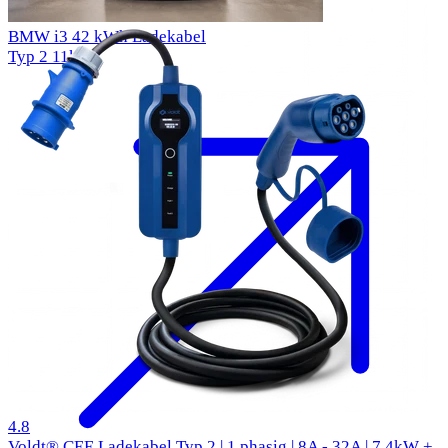
BMW i3 42 kWh Ladekabel
Typ 2
11kW
50 Bewertungen
4.8
Voldt® CEE Ladekabel Typ 2 | 1 phasig | 8A - 32A | 7.4kW +