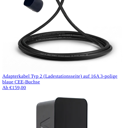
Adapterkabel Typ 2 (Ladestationsseite) auf 16A 3-polige
blaue CEE-Buchse
Ab €159,00