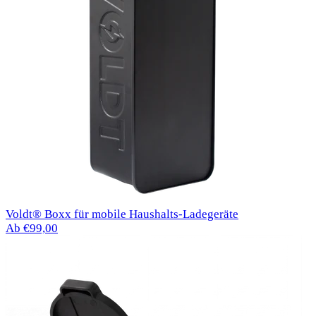
Voldt® Boxx für mobile Haushalts-Ladegeräte
Ab €99,00