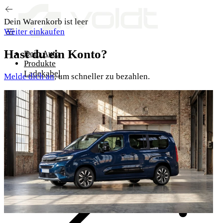
Zum Inhalt springen
Dein Warenkorb ist leer
Weiter einkaufen
Hast du ein Konto?
Dein Auto
Produkte
Ladekabel
Melde dich an
, um schneller zu bezahlen.