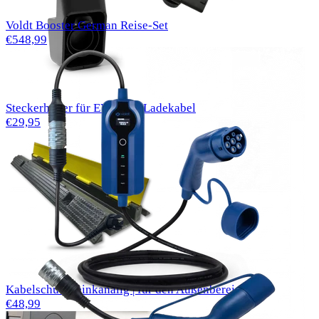
Voldt Booster German Reise-Set
€548,99
Steckerhalter für EV Typ 2 Ladekabel
€29,95
Kabelschutz | einkanalig | für den Außenbereich
€48,99