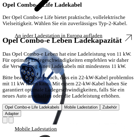
Opel Combo-e Life Ladekabel
Der Opel Combo-e Life bietet praktische, vollelektrische
Vielseitigkeit. Wählen Sie ein zuverlässiges Typ-2-Kabel.
An jeder Ladestation in Europa aufladen
Opel Combo-e Leben Ladekapazität
Das Opel Combo-e Leben hat eine Ladeleistung von 11 kW.
Für optimale Ladegeschwindigkeiten empfehlen wir daher
die Verwendung eines Ladekabels mit mindestens 11 kW.
Bitte beachten Sie jedoch, dass ein 22-kW-Kabel problemlos
mit 11 kW laden kann. Mit einem 22-kW-Kabel haben Sie
garantiert optimale Ladegeschwindigkeiten, falls Sie ein
neues Auto anschaffen oder die Ladeleistung erhöhen.
Opel Combo-e Life Ladekabels
Mobile Ladestation
Zubehör
Adapter
Mobile Ladestation