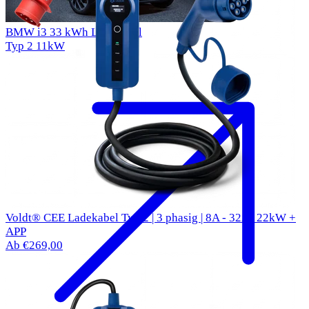
BMW i3 33 kWh Ladekabel
Typ 2
11kW
Voldt® CEE Ladekabel Typ 2 | 3 phasig | 8A - 32A | 22kW +
APP
Ab €269,00