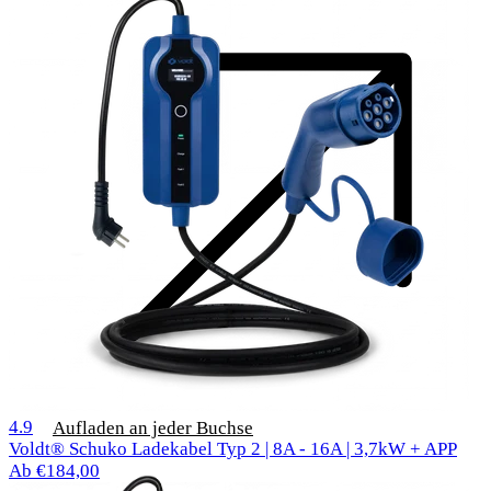
1000 Bewertungen
4.9
Aufladen an jeder Buchse
Voldt® Schuko Ladekabel Typ 2 | 8A - 16A | 3,7kW + APP
Ab €184,00