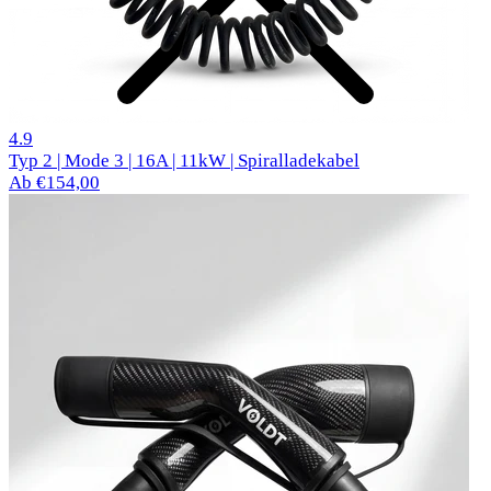
27 Bewertungen
4.9
Typ 2 | Mode 3 | 16A | 11kW | Spiralladekabel
Ab €154,00
Beliebte Autos