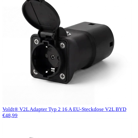
Voldt® V2L Adapter Typ 2 16 A EU-Steckdose V2L BYD
€48,99