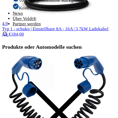
100 Tage problemlose Rückgabe
Kostenloser Versand
News
Über Voldt®
57 Bewertungen
4.9
Partner werden
Typ 1 - schuko | Einstellbare 8A - 16A | 3,7kW Ladekabel
Ab €184,00
Produkte oder Automodelle suchen