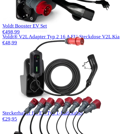
Voldt Booster EV Set
€498,99
Voldt® V2L Adapter Typ 2 16 A EU-Steckdose V2L Kia
€48,99
Steckerhalter für EV Typ 1-Ladekabel
€29,95