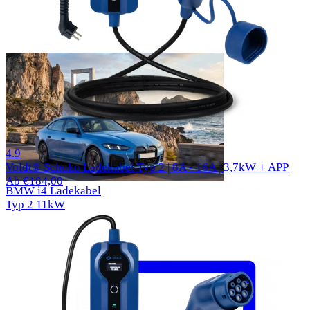
1000 Bewertungen
4.9
Voldt® Schuko Ladekabel Typ 2 | 8A - 16A | 3,7kW + APP
Ab €184,00
BMW i4 Ladekabel
Typ 2
11kW