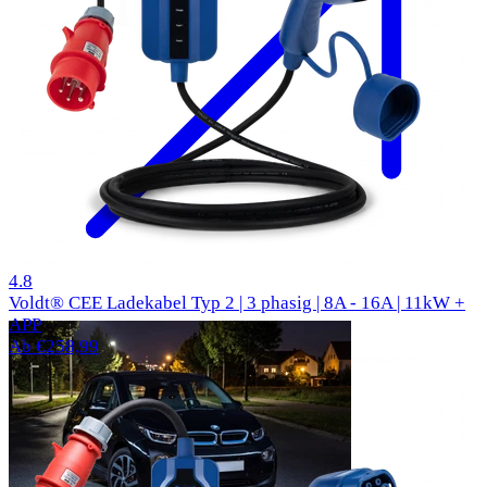
310 Bewertungen
4.8
Voldt® CEE Ladekabel Typ 2 | 3 phasig | 8A - 16A | 11kW +
APP
Ab €258,99