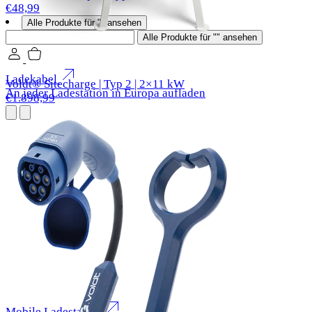
€48,99
Alle Produkte für "" ansehen
Suchen
Alle Produkte für "" ansehen
Ladekabel
Voldt® Sitecharge | Typ 2 | 2×11 kW
An jeder Ladestation in Europa aufladen
€1.898,99
Mobile Ladestation