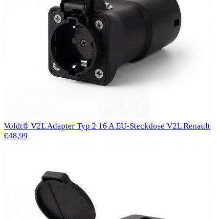
Voldt® V2L Adapter Typ 2 16 A EU-Steckdose V2L Renault
€48,99