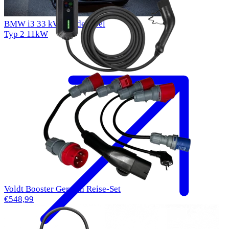
BMW i3 33 kWh Ladekabel
Typ 2
11kW
Voldt Booster German Reise-Set
€548,99