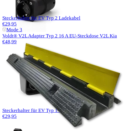
Steckerhalter für EV Typ 2 Ladekabel
€29,95
Mode 3
Voldt® V2L Adapter Typ 2 16 A EU-Steckdose V2L Kia
€48,99
Steckerhalter für EV Typ 1-Ladekabel
€29,95