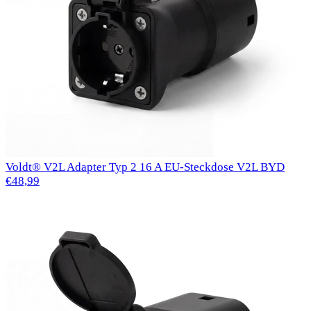
Voldt® V2L Adapter Typ 2 16 A EU-Steckdose V2L BYD
€48,99