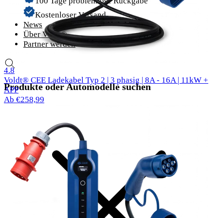
100 Tage problemlose Rückgabe
Kostenloser Versand
News
Über Voldt®
Partner werden
305 Bewertungen
4.8
Voldt® CEE Ladekabel Typ 2 | 3 phasig | 8A - 16A | 11kW +
Produkte oder Automodelle suchen
APP
Ab €258,99