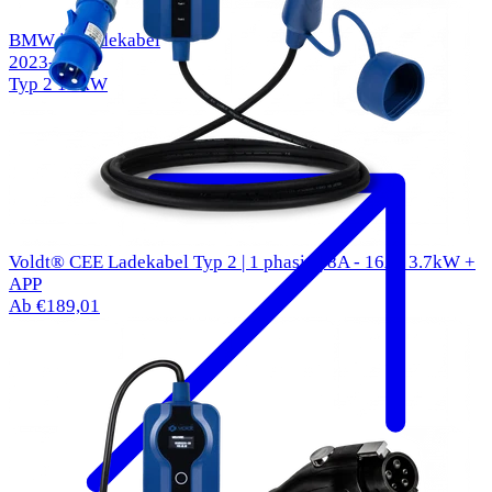
BMW i5 Ladekabel
2023-
Typ 2
11 kW
Voldt® CEE Ladekabel Typ 2 | 1 phasig | 8A - 16A | 3.7kW +
APP
Ab €189,01