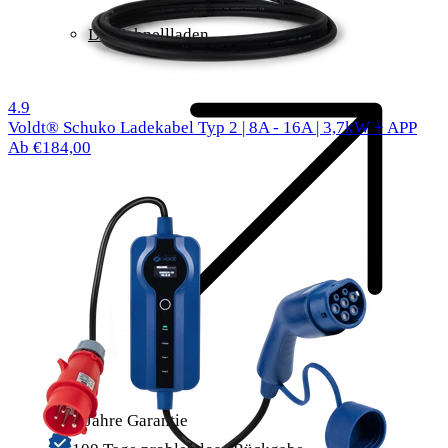
DC-Schnellladen
1000 Bewertungen
4.9
Voldt® Schuko Ladekabel Typ 2 | 8A - 16A | 3,7kW + APP
Ab €184,00
3 Jahre Garantie