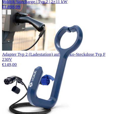
Voldt® Sitecharge | Typ 2 | 2×11 kW
€1.898,99
Adapter Typ 2 (Ladestation) auf Schuko-Steckdose Typ F
230V
€149,00