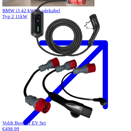
BMW i3 42 kWh Ladekabel
Typ 2
11kW
Voldt Booster EV Set
€498,99