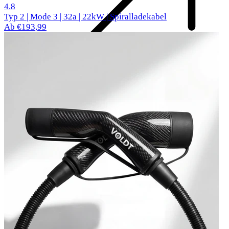
61 Bewertungen
4.8
Typ 2 | Mode 3 | 32a | 22kW | Spiralladekabel
Ab €193,99
Komponenten