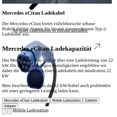
Mercedes eCitan Ladekabel
Der Mercedes eCitan bietet vollelektrische urbane
Praktikabilität. Statten Sie ihn mit einem robusten Typ-2-
An jeder Ladestation in Europa aufladen
Ladekabel aus.
Mercedes eCitan Ladekapazität
Das Mercedes eCitan verfügt über eine Ladeleistung von 22
kW. Für optimale Ladegeschwindigkeiten empfehlen wir
daher die Verwendung eines Ladekabels mit mindestens 22
kW
Bitte beachten Sie, dass das 22-kW-Kabel auch problemlos
mit einer geringeren Leistung laden kann.
Mercedes eCitan Ladekabels
Mobile Ladestation
Zubehör
Adapter
Mobile Ladestation