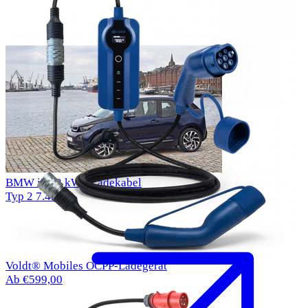
BMW i3 22 kWh Ladekabel
Typ 2
7.4kW
Voldt® Mobiles OCPP-Ladegerät
Ab €599,00