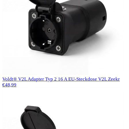
Voldt® V2L Adapter Typ 2 16 A EU-Steckdose V2L Zeekr
€48,99