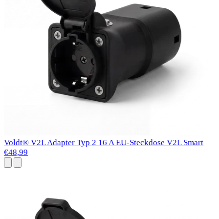
Voldt® V2L Adapter Typ 2 16 A EU-Steckdose V2L Smart
€48,99