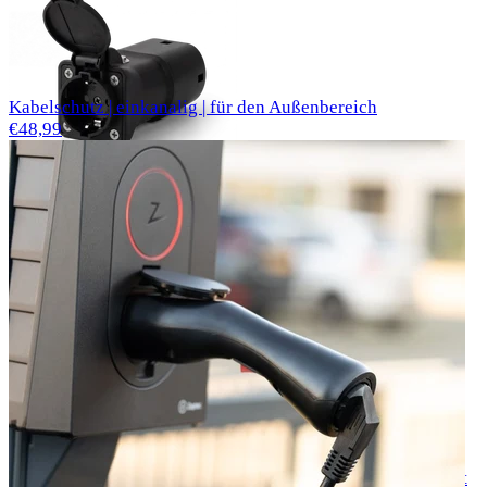
Kabelschutz | einkanalig | für den Außenbereich
€48,99
Voldt® V2L Adapter Typ 2 16 A EU-Steckdose V2L BYD
€48,99
Voldt® V2L Adapter Typ 2 16 A EU-Steckdose V2L Renault