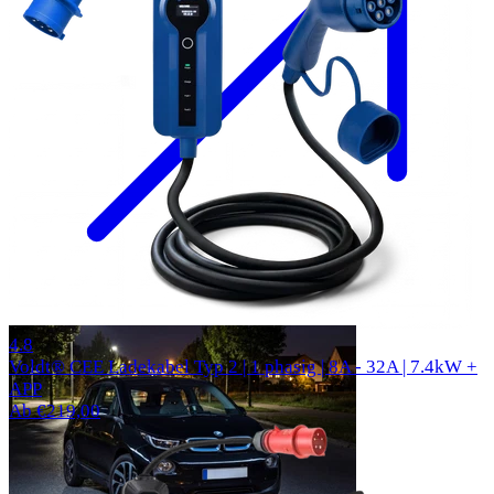
50 Bewertungen
4.8
Voldt® CEE Ladekabel Typ 2 | 1 phasig | 8A - 32A | 7.4kW +
APP
Ab €219,00