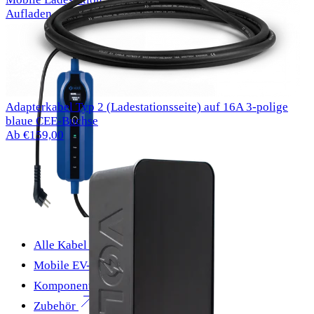
Aufladen an jeder Buchse
Adapterkabel Typ 2 (Ladestationsseite) auf 16A 3-polige
blaue CEE-Buchse
Ab €159,00
Alle Kabel
Mobile EV-Ladegeräte
Komponenten
Zubehör