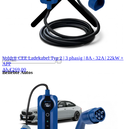
Voldt® CEE Ladekabel Typ 2 | 3 phasig | 8A - 32A | 22kW +
APP
Ab €269,00
Beliebte Autos