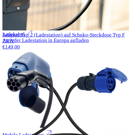
€48,99
Alle Produkte für "" ansehen
Suchen
Alle Produkte für "" ansehen
Ladekabel
Adapter Typ 2 (Ladestation) auf Schuko-Steckdose Typ F
An jeder Ladestation in Europa aufladen
230V
€149,00
Mobile Ladestation