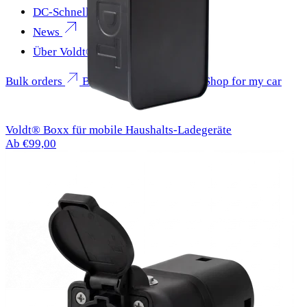
DC-Schnellladen
News
Über Voldt®
Bulk orders
Become a partner
Shop for my car
Voldt® Boxx für mobile Haushalts-Ladegeräte
Ab €99,00