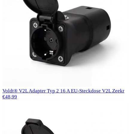
Voldt® V2L Adapter Typ 2 16 A EU-Steckdose V2L Zeekr
€48,99