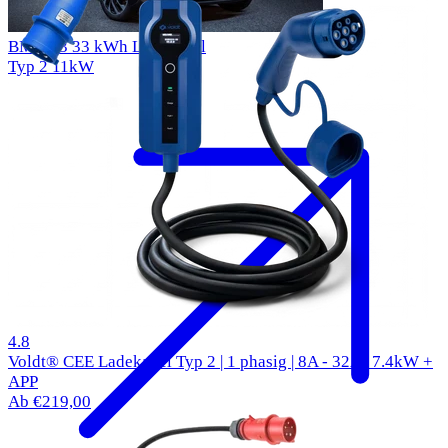
BMW i3 33 kWh Ladekabel
Typ 2
11kW
50 Bewertungen
4.8
Voldt® CEE Ladekabel Typ 2 | 1 phasig | 8A - 32A | 7.4kW +
APP
Ab €219,00