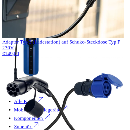
Aufladen an jeder Buchse
Adapter Typ 2 (Ladestation) auf Schuko-Steckdose Typ F
230V
€149,00
Alle Kabel
Mobile EV-Ladegeräte
Komponenten
Zubehör