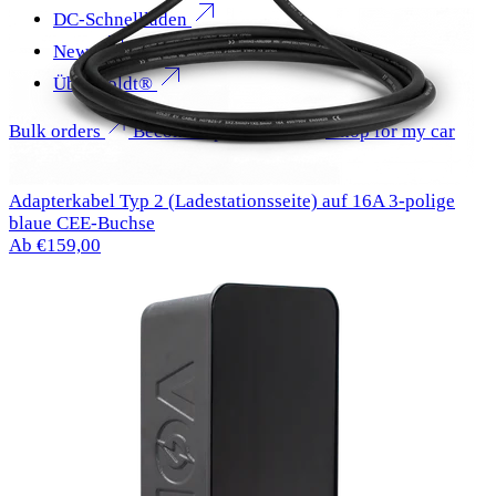
DC-Schnellladen
News
Über Voldt®
Bulk orders
Become a partner
Shop for my car
Adapterkabel Typ 2 (Ladestationsseite) auf 16A 3-polige
blaue CEE-Buchse
Ab €159,00