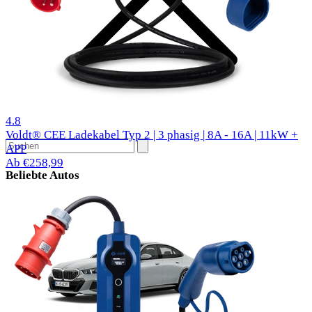
305 Bewertungen
4.8
Voldt® CEE Ladekabel Typ 2 | 3 phasig | 8A - 16A | 11kW +
APP
Ab €258,99
Beliebte Autos