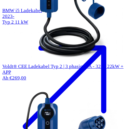
BMW i5 Ladekabel
2023-
Typ 2
11 kW
Voldt® CEE Ladekabel Typ 2 | 3 phasig | 8A - 32A | 22kW +
APP
Ab €269,00