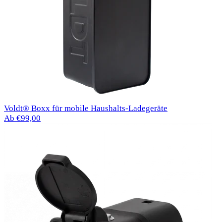
Voldt® Boxx für mobile Haushalts-Ladegeräte
Ab €99,00