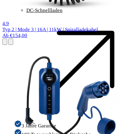
DC-Schnellladen
27 Bewertungen
4.9
Typ 2 | Mode 3 | 16A | 11kW | Spiralladekabel
Ab €154,00
3 Jahre Garantie