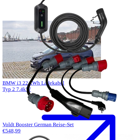
BMW i3 22 kWh Ladekabel
Typ 2
7.4kW
Voldt Booster German Reise-Set
€548,99