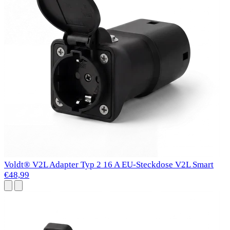
Voldt® V2L Adapter Typ 2 16 A EU-Steckdose V2L Smart
€48,99