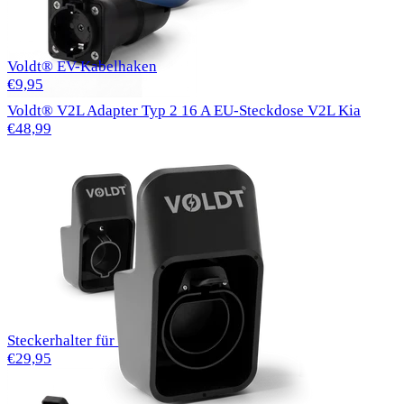
Voldt® EV-Kabelhaken
€9,95
Voldt® V2L Adapter Typ 2 16 A EU-Steckdose V2L Kia
€48,99
Steckerhalter für EV Typ 1-Ladekabel
€29,95