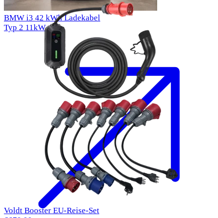
BMW i3 42 kWh Ladekabel
Typ 2
11kW
Voldt Booster EU-Reise-Set