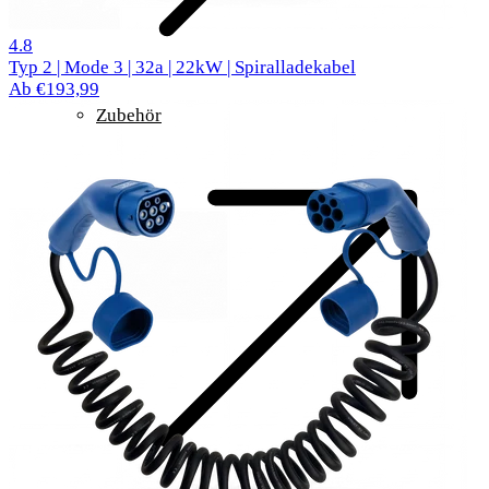
61 Bewertungen
4.8
Typ 2 | Mode 3 | 32a | 22kW | Spiralladekabel
Ab €193,99
Zubehör