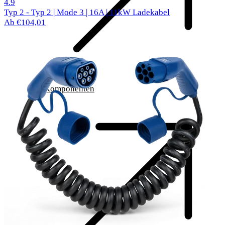
297 Bewertungen
4.9
Typ 2 - Typ 2 | Mode 3 | 16A | 11kW Ladekabel
Ab €104,01
Komponenten