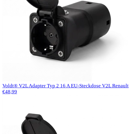
Voldt® V2L Adapter Typ 2 16 A EU-Steckdose V2L Renault
€48,99