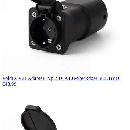
Voldt® V2L Adapter Typ 2 16 A EU-Steckdose V2L BYD
€48,99