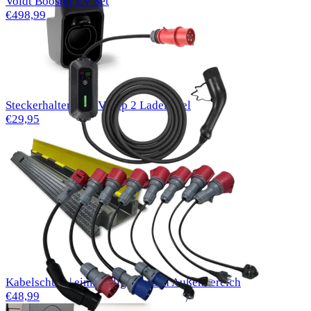
Voldt Booster EV Set
€498,99
Steckerhalter für EV Typ 2 Ladekabel
€29,95
Kabelschutz | einkanalig | für den Außenbereich
€48,99