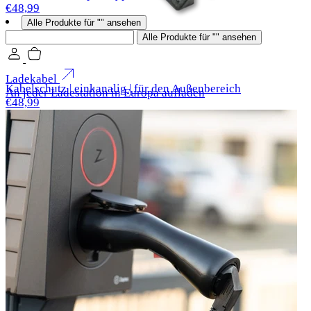
€48,99
Alle Produkte für "" ansehen
Suchen
Alle Produkte für "" ansehen
Ladekabel
Kabelschutz | einkanalig | für den Außenbereich
An jeder Ladestation in Europa aufladen
€48,99
Mobile Ladestation