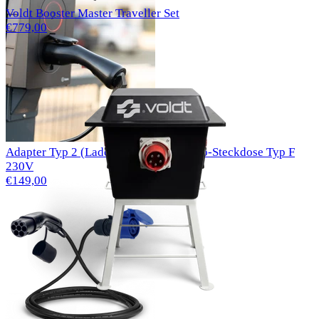
Voldt Booster Master Traveller Set
€779,00
Adapter Typ 2 (Ladestation) auf Schuko-Steckdose Typ F
230V
€149,00