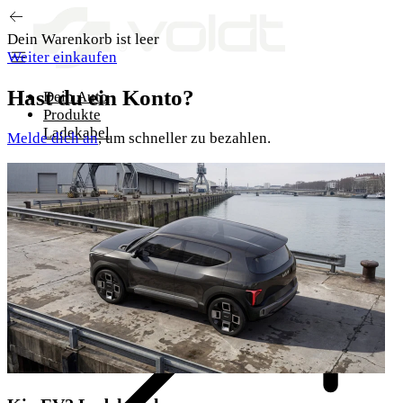
Zum Inhalt springen
Dein Warenkorb ist leer
Weiter einkaufen
Hast du ein Konto?
Dein Auto
Produkte
Ladekabel
Melde dich an
, um schneller zu bezahlen.