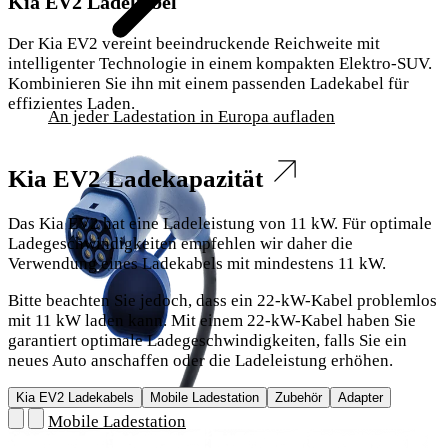
Kia EV2 Ladekabel
Der Kia EV2 vereint beeindruckende Reichweite mit
intelligenter Technologie in einem kompakten Elektro-SUV.
Kombinieren Sie ihn mit einem passenden Ladekabel für
effizientes Laden.
An jeder Ladestation in Europa aufladen
Kia EV2 Ladekapazität
Das Kia EV2 hat eine Ladeleistung von 11 kW. Für optimale
Ladegeschwindigkeiten empfehlen wir daher die
Verwendung eines Ladekabels mit mindestens 11 kW.
Bitte beachten Sie jedoch, dass ein 22-kW-Kabel problemlos
mit 11 kW laden kann. Mit einem 22-kW-Kabel haben Sie
garantiert optimale Ladegeschwindigkeiten, falls Sie ein
neues Auto anschaffen oder die Ladeleistung erhöhen.
Kia EV2 Ladekabels
Mobile Ladestation
Zubehör
Adapter
Mobile Ladestation