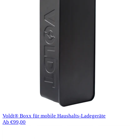
Voldt® Boxx für mobile Haushalts-Ladegeräte
Ab €99,00