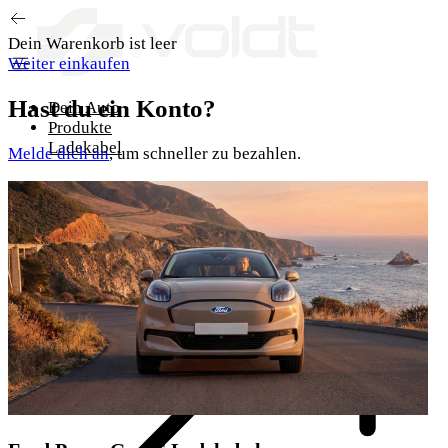
Zum Inhalt springen
Dein Warenkorb ist leer
Weiter einkaufen
Hast du ein Konto?
Dein Auto
Produkte
Ladekabel
Melde dich an
, um schneller zu bezahlen.