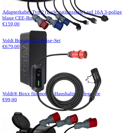
Adapterkabel Typ 2 (Ladestationsseite) auf 16A 3-polige
blaue CEE-Buchse
€159,00
Voldt Booster EU-Reise-Set
€679,00
Voldt® Boxx für mobile Haushalts-Ladegeräte
€99,00