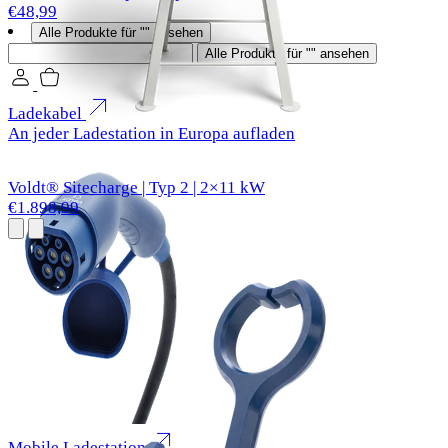
€48,99
Alle Produkte für "" ansehen
Suchen
Alle Produkte für "" ansehen
Ladekabel
An jeder Ladestation in Europa aufladen
Voldt® Sitecharge | Typ 2 | 2×11 kW
€1.898,99
Mobile Ladestation