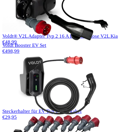
Voldt® V2L Adapter Typ 2 16 A EU-Steckdose V2L Kia
€48,99
Voldt Booster EV Set
€498,99
Steckerhalter für EV Typ 1-Ladekabel
€29,95