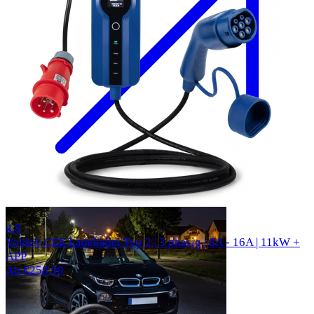
310 Bewertungen
4.8
Voldt® CEE Ladekabel Typ 2 | 3 phasig | 8A - 16A | 11kW +
APP
Ab €258,99