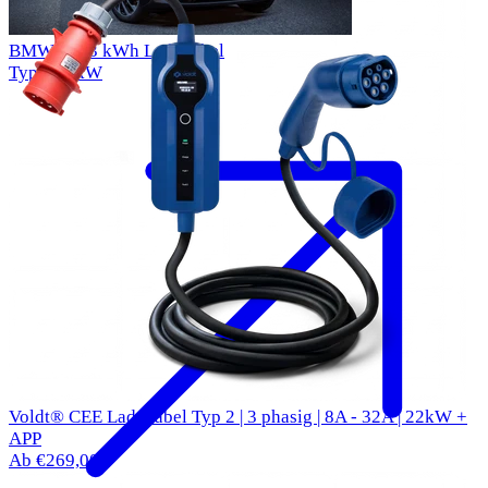
BMW i3 33 kWh Ladekabel
Typ 2
11kW
Voldt® CEE Ladekabel Typ 2 | 3 phasig | 8A - 32A | 22kW +
APP
Ab €269,00