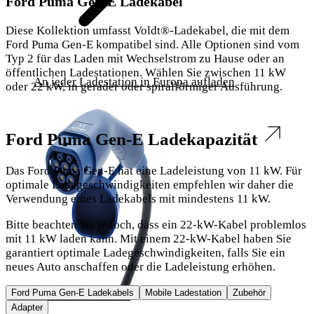
Ford Puma Gen-E Ladekabel
Diese Kollektion umfasst Voldt®-Ladekabel, die mit dem
Ford Puma Gen-E kompatibel sind. Alle Optionen sind vom
Typ 2 für das Laden mit Wechselstrom zu Hause oder an
öffentlichen Ladestationen. Wählen Sie zwischen 11 kW
An jeder Ladestation in Europa aufladen
oder 22 kW, in gerader oder spiralförmiger Ausführung.
Ford Puma Gen-E Ladekapazität
Das Ford Puma Gen-E hat eine Ladeleistung von 11 kW. Für
optimale Ladegeschwindigkeiten empfehlen wir daher die
Verwendung eines Ladekabels mit mindestens 11 kW.
Bitte beachten Sie jedoch, dass ein 22-kW-Kabel problemlos
mit 11 kW laden kann. Mit einem 22-kW-Kabel haben Sie
garantiert optimale Ladegeschwindigkeiten, falls Sie ein
neues Auto anschaffen oder die Ladeleistung erhöhen.
Ford Puma Gen-E Ladekabels
Mobile Ladestation
Zubehör
Mobile Ladestation
Adapter