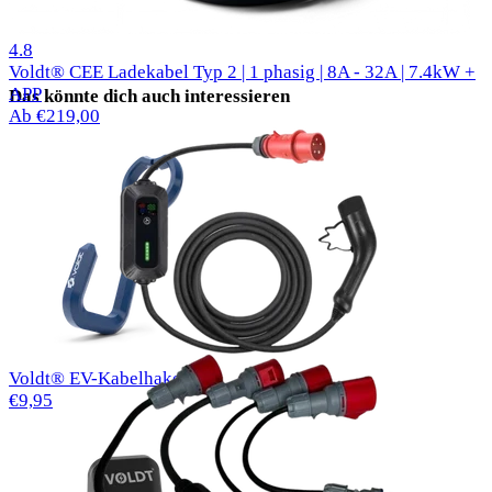
50 Bewertungen
4.8
Voldt® CEE Ladekabel Typ 2 | 1 phasig | 8A - 32A | 7.4kW +
APP
Das könnte dich auch interessieren
Ab €219,00
Voldt® EV-Kabelhaken
€9,95