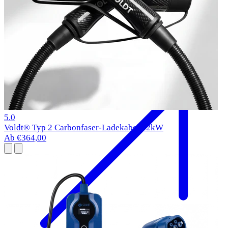
BMW i5 Ladekabel
2023-
Typ 2
11 kW
1 Bewertungen
5.0
Voldt® Typ 2 Carbonfaser-Ladekabel 22kW
Ab €364,00