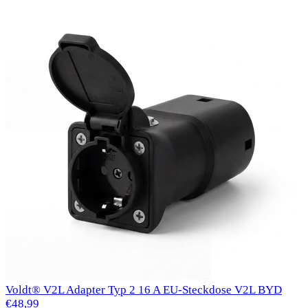
Voldt® V2L Adapter Typ 2 16 A EU-Steckdose V2L BYD
€48,99