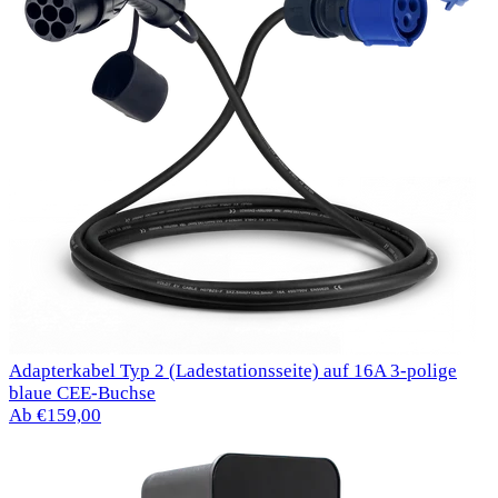
Adapterkabel Typ 2 (Ladestationsseite) auf 16A 3-polige
blaue CEE-Buchse
Ab €159,00