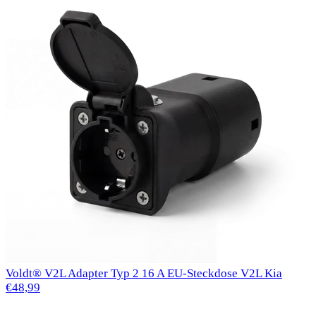
Voldt® V2L Adapter Typ 2 16 A EU-Steckdose V2L Kia
€48,99