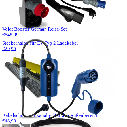
Voldt Booster German Reise-Set
€548,99
Steckerhalter für EV Typ 2 Ladekabel
€29,95
Kabelschutz | einkanalig | für den Außenbereich
€48,99