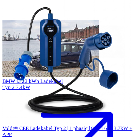
BMW i3 22 kWh Ladekabel
Typ 2
7.4kW
Voldt® CEE Ladekabel Typ 2 | 1 phasig | 8A - 16A | 3.7kW +
APP