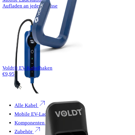
Aufladen an jeder Buchse
Voldt® EV-Kabelhaken
€9,95
Alle Kabel
Mobile EV-Ladegeräte
Komponenten
Zubehör