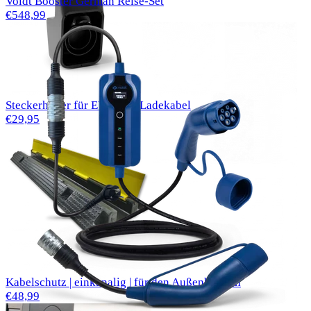
Voldt Booster German Reise-Set
€548,99
Steckerhalter für EV Typ 2 Ladekabel
€29,95
Kabelschutz | einkanalig | für den Außenbereich
€48,99