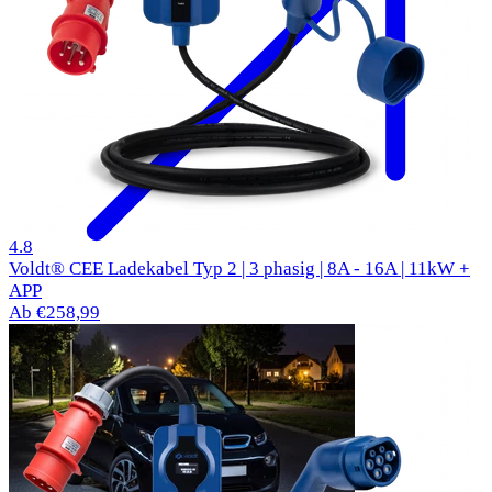
312 Bewertungen
4.8
Voldt® CEE Ladekabel Typ 2 | 3 phasig | 8A - 16A | 11kW +
APP
Ab €258,99