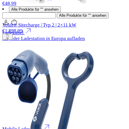
€48,99
Alle Produkte für "" ansehen
Suchen
Alle Produkte für "" ansehen
Voldt® Sitecharge | Typ 2 | 2×11 kW
€1.898,99
Ladekabel
An jeder Ladestation in Europa aufladen
Mobile Ladestation