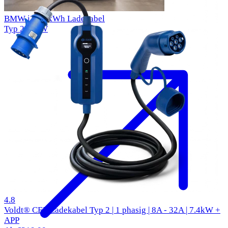
BMW i3 42 kWh Ladekabel
Typ 2
11kW
50 Bewertungen
4.8
Voldt® CEE Ladekabel Typ 2 | 1 phasig | 8A - 32A | 7.4kW +
APP