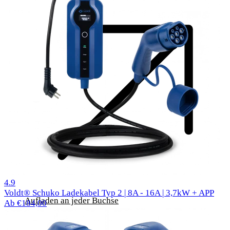
1000 Bewertungen
4.9
Voldt® Schuko Ladekabel Typ 2 | 8A - 16A | 3,7kW + APP
Aufladen an jeder Buchse
Ab €184,00