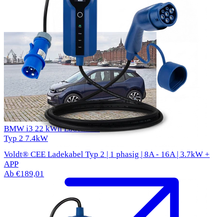
BMW i3 22 kWh Ladekabel
Typ 2
7.4kW
Voldt® CEE Ladekabel Typ 2 | 1 phasig | 8A - 16A | 3.7kW +
APP
Ab €189,01