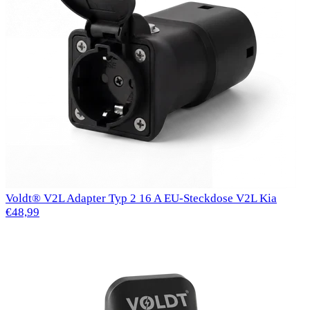
Voldt® V2L Adapter Typ 2 16 A EU-Steckdose V2L Kia
€48,99