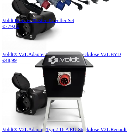
Voldt Booster Master Traveller Set
€779,00
Voldt® V2L Adapter Typ 2 16 A EU-Steckdose V2L BYD
€48,99
Voldt® V2L Adapter Typ 2 16 A EU-Steckdose V2L Renault