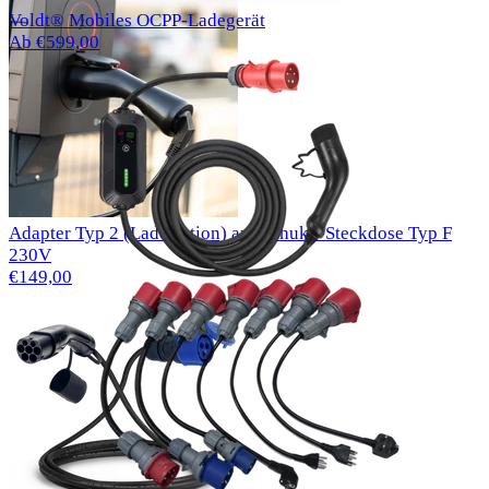
Voldt® Mobiles OCPP-Ladegerät
Ab €599,00
Adapter Typ 2 (Ladestation) auf Schuko-Steckdose Typ F
230V
€149,00