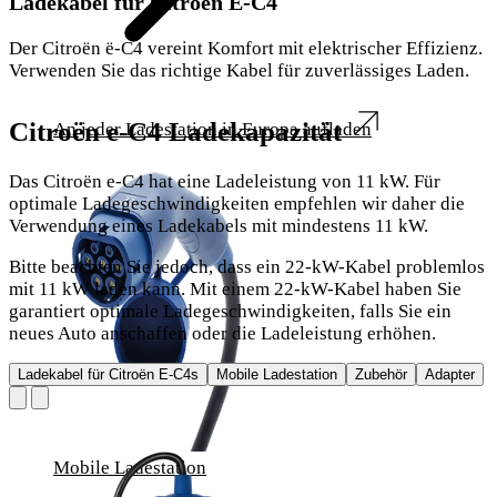
Ladekabel für Citroën E-C4
Der Citroën ë-C4 vereint Komfort mit elektrischer Effizienz.
Verwenden Sie das richtige Kabel für zuverlässiges Laden.
Citroën e-C4 Ladekapazität
An jeder Ladestation in Europa aufladen
Das Citroën e-C4 hat eine Ladeleistung von 11 kW. Für
optimale Ladegeschwindigkeiten empfehlen wir daher die
Verwendung eines Ladekabels mit mindestens 11 kW.
Bitte beachten Sie jedoch, dass ein 22-kW-Kabel problemlos
mit 11 kW laden kann. Mit einem 22-kW-Kabel haben Sie
garantiert optimale Ladegeschwindigkeiten, falls Sie ein
neues Auto anschaffen oder die Ladeleistung erhöhen.
Ladekabel für Citroën E-C4s
Mobile Ladestation
Zubehör
Adapter
Mobile Ladestation