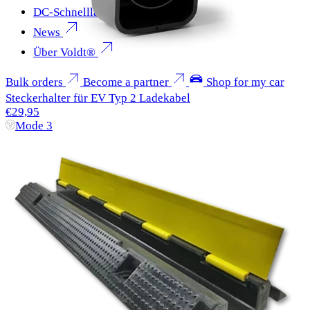
DC-Schnellladen
News
Über Voldt®
Bulk orders
Become a partner
Shop for my car
Steckerhalter für EV Typ 2 Ladekabel
€29,95
Mode 3