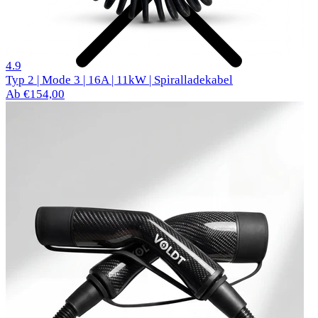
28 Bewertungen
4.9
Typ 2 | Mode 3 | 16A | 11kW | Spiralladekabel
Ab €154,00
Beliebte Autos