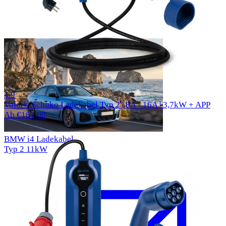
1000 Bewertungen
4.9
Voldt® Schuko Ladekabel Typ 2 | 8A - 16A | 3,7kW + APP
Ab €184,00
BMW i4 Ladekabel
Typ 2
11kW