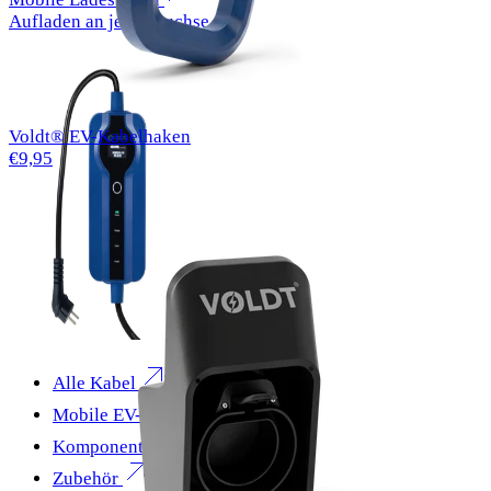
Aufladen an jeder Buchse
Voldt® EV-Kabelhaken
€9,95
Alle Kabel
Mobile EV-Ladegeräte
Komponenten
Zubehör