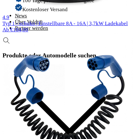
100 Tage problemlose Rückgabe
Kostenloser Versand
News
58 Bewertungen
4.9
Über Voldt®
Typ 1 - schuko | Einstellbare 8A - 16A | 3,7kW Ladekabel
Partner werden
Ab €184,00
Produkte oder Automodelle suchen