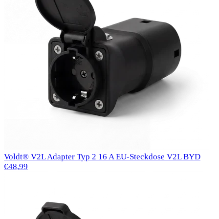
Voldt® V2L Adapter Typ 2 16 A EU-Steckdose V2L BYD
€48,99