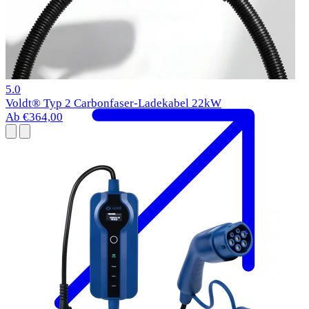
BMW i5 Ladekabel
2023-
Typ 2
11 kW
1 Bewertungen
5.0
Voldt® Typ 2 Carbonfaser-Ladekabel 22kW
Ab €364,00