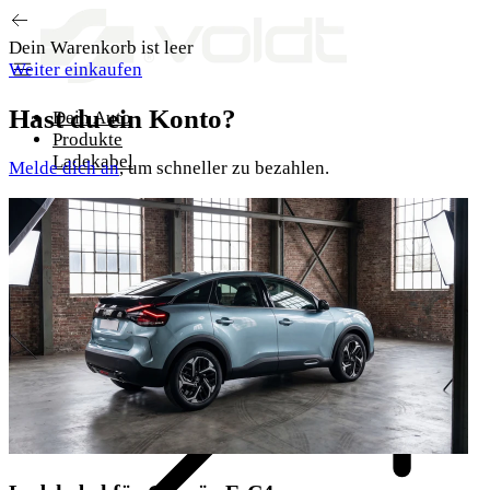
Zum Inhalt springen
Dein Warenkorb ist leer
Weiter einkaufen
Hast du ein Konto?
Dein Auto
Produkte
Ladekabel
Melde dich an
, um schneller zu bezahlen.