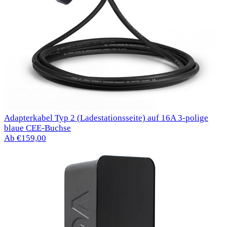
Adapterkabel Typ 2 (Ladestationsseite) auf 16A 3-polige
blaue CEE-Buchse
Ab €159,00