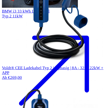
BMW i3 33 kWh Ladekabel
Typ 2
11kW
Voldt® CEE Ladekabel Typ 2 | 3 phasig | 8A - 32A | 22kW +
APP
Ab €269,00