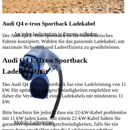
Audi Q4 e-tron Sportback Ladekabel
An jeder Ladestation in Europa aufladen
Der Audi Q4 E-Tron Sportback ist für vollelektrisches
Fahren konzipiert. Wählen Sie das passende Ladekabel, um
maximale Sicherheit und Ladeeffizienz zu gewährleisten.
Audi Q4 E-Tron Sportback
Ladekapazität
Das Audi Q4 E-Tron Sportback hat eine Ladeleistung von 11
kW. Für optimale Ladegeschwindigkeiten empfehlen wir
daher die Verwendung eines Ladekabels mit mindestens 11
kW.
Bitte beachten Sie jedoch, dass ein 22-kW-Kabel problemlos
mit 11 kW laden kann. Mit einem 22-kW-Kabel haben Sie
Mobile Ladestation
garantiert optimale Ladegeschwindigkeiten, falls Sie ein
neues Auto anschaffen oder die Ladeleistung erhöhen.