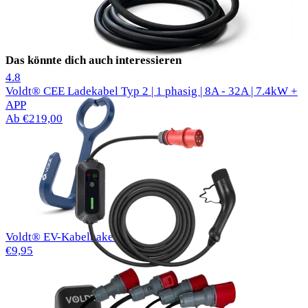
Das könnte dich auch interessieren
50 Bewertungen
4.8
Voldt® CEE Ladekabel Typ 2 | 1 phasig | 8A - 32A | 7.4kW +
APP
Ab €219,00
Voldt® EV-Kabelhaken
€9,95