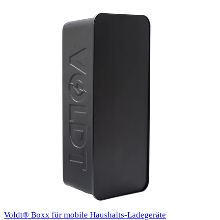
Voldt® Boxx für mobile Haushalts-Ladegeräte