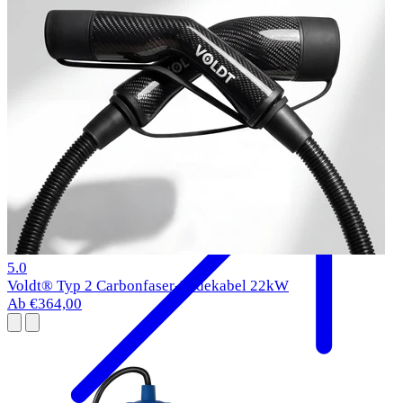
BMW i5 Ladekabel
2023-
Typ 2
11 kW
1 Bewertungen
5.0
Voldt® Typ 2 Carbonfaser-Ladekabel 22kW
Ab €364,00