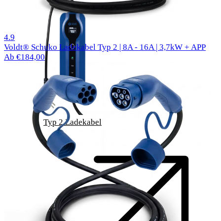
1000 Bewertungen
4.9
Voldt® Schuko Ladekabel Typ 2 | 8A - 16A | 3,7kW + APP
Ab €184,00
Typ 2 Ladekabel