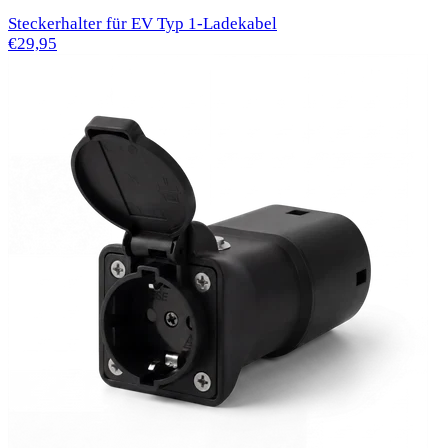
Steckerhalter für EV Typ 1-Ladekabel
€29,95