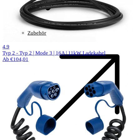
Zubehör
297 Bewertungen
4.9
Typ 2 - Typ 2 | Mode 3 | 16A | 11kW Ladekabel
Ab €104,01