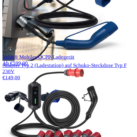
Voldt® Mobiles OCPP-Ladegerät
Ab €599,00
Adapter Typ 2 (Ladestation) auf Schuko-Steckdose Typ F
230V
€149,00