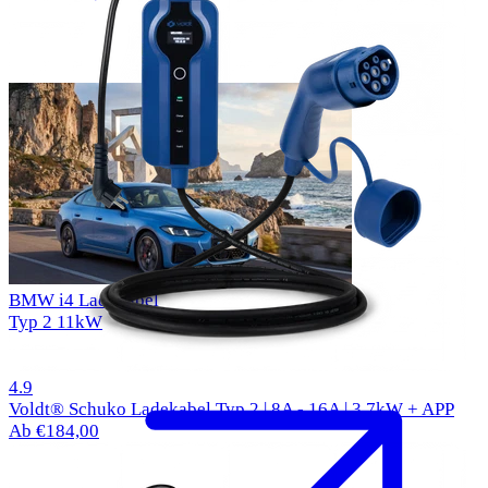
BMW i4 Ladekabel
Typ 2
11kW
1000 Bewertungen
4.9
Voldt® Schuko Ladekabel Typ 2 | 8A - 16A | 3,7kW + APP
Ab €184,00