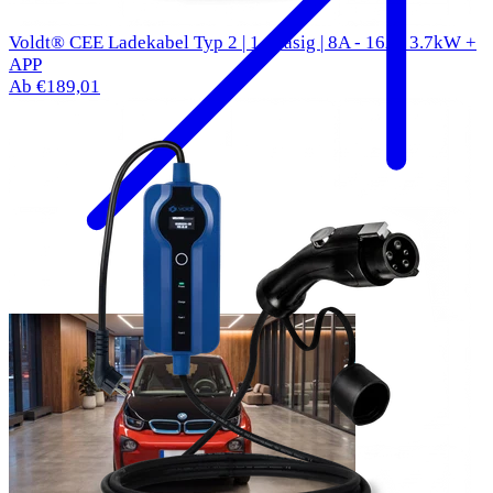
Voldt® CEE Ladekabel Typ 2 | 1 phasig | 8A - 16A | 3.7kW +
APP
Ab €189,01