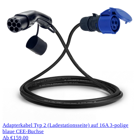
Adapterkabel Typ 2 (Ladestationsseite) auf 16A 3-polige
blaue CEE-Buchse
Ab €159,00