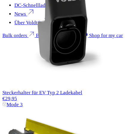
DC-Schnellladen
News
Über Voldt®
Bulk orders
Become a partner
Shop for my car
Steckerhalter für EV Typ 2 Ladekabel
€29,95
Mode 3