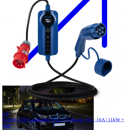
305 Bewertungen
4.8
Voldt® CEE Ladekabel Typ 2 | 3 phasig | 8A - 16A | 11kW +
APP