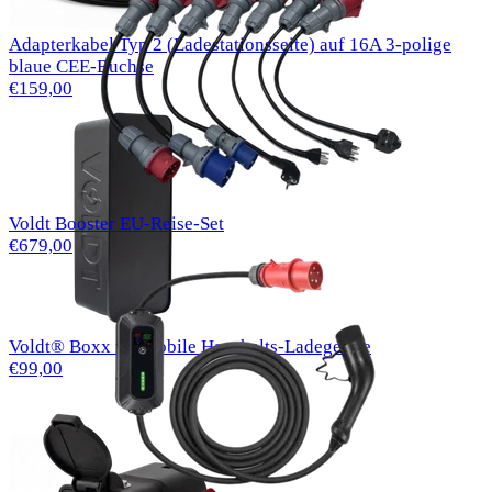
Adapterkabel Typ 2 (Ladestationsseite) auf 16A 3-polige
blaue CEE-Buchse
€159,00
Voldt Booster EU-Reise-Set
€679,00
Voldt® Boxx für mobile Haushalts-Ladegeräte
€99,00