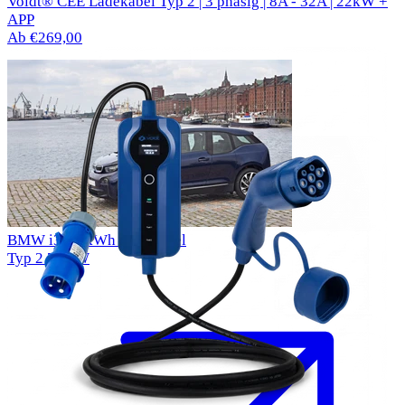
Voldt® CEE Ladekabel Typ 2 | 3 phasig | 8A - 32A | 22kW +
APP
Ab €269,00
BMW i3 22 kWh Ladekabel
Typ 2
7.4kW