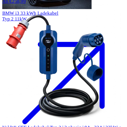
Ab €258,99
BMW i3 33 kWh Ladekabel
Typ 2
11kW