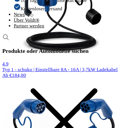
100 Tage problemlose Rückgabe
Kostenloser Versand
News
Über Voldt®
Partner werden
Produkte oder Automodelle suchen
57 Bewertungen
4.9
Typ 1 - schuko | Einstellbare 8A - 16A | 3,7kW Ladekabel
Ab €184,00