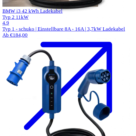
BMW i3 42 kWh Ladekabel
Typ 2
11kW
57 Bewertungen
4.9
Typ 1 - schuko | Einstellbare 8A - 16A | 3,7kW Ladekabel
Ab €184,00