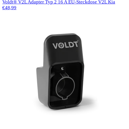
Voldt® V2L Adapter Typ 2 16 A EU-Steckdose V2L Kia
€48,99