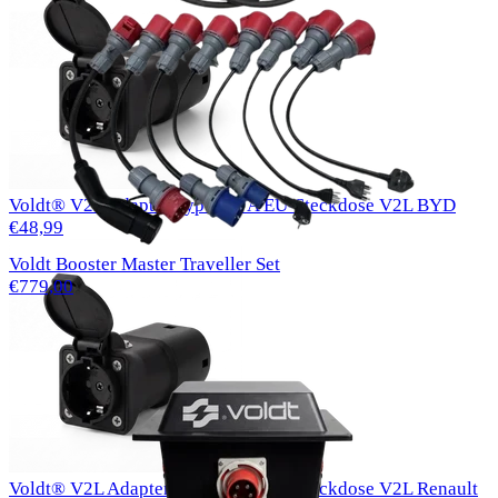
Voldt® V2L Adapter Typ 2 16 A EU-Steckdose V2L BYD
€48,99
Voldt Booster Master Traveller Set
€779,00
Voldt® V2L Adapter Typ 2 16 A EU-Steckdose V2L Renault