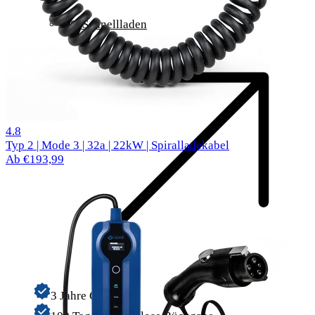
DC-Schnellladen
61 Bewertungen
4.8
Typ 2 | Mode 3 | 32a | 22kW | Spiralladekabel
Ab €193,99
3 Jahre Garantie