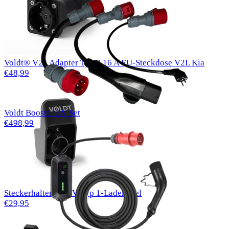
Voldt® V2L Adapter Typ 2 16 A EU-Steckdose V2L Kia
€48,99
Voldt Booster EV Set
€498,99
Steckerhalter für EV Typ 1-Ladekabel
€29,95