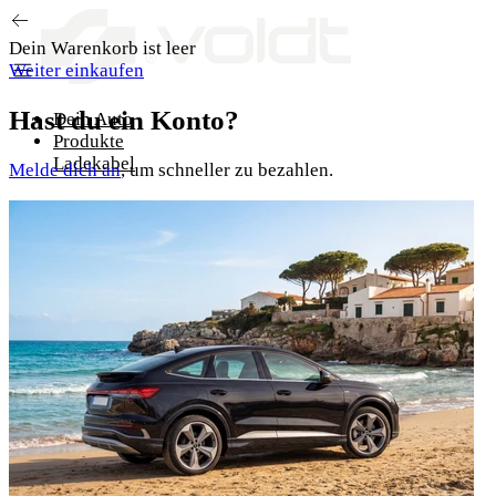
Zum Inhalt springen
Dein Warenkorb ist leer
Weiter einkaufen
Hast du ein Konto?
Dein Auto
Produkte
Ladekabel
Melde dich an
, um schneller zu bezahlen.