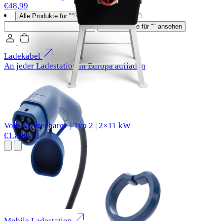
€48,99
Alle Produkte für "" ansehen
Suchen
Alle Produkte für "" ansehen
Ladekabel
An jeder Ladestation in Europa aufladen
Voldt® Sitecharge | Typ 2 | 2×11 kW
€1.898,99
Mobile Ladestation