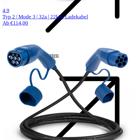
520 Bewertungen
4.9
Typ 2 | Mode 3 | 32a | 22kW Ladekabel
Ab €114,00
Komponenten