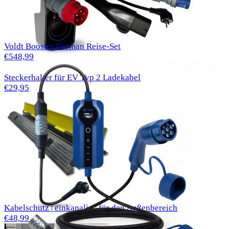
Voldt Booster German Reise-Set
€548,99
Steckerhalter für EV Typ 2 Ladekabel
€29,95
Kabelschutz | einkanalig | für den Außenbereich
€48,99