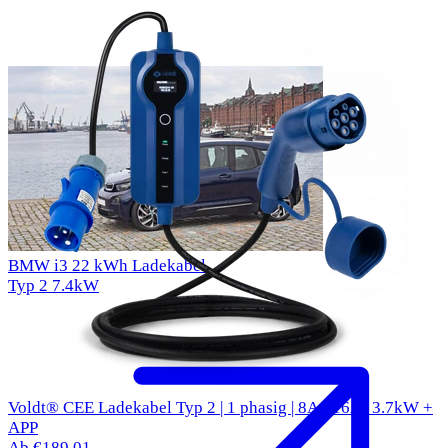
BMW i3 22 kWh Ladekabel
Typ 2
7.4kW
Voldt® CEE Ladekabel Typ 2 | 1 phasig | 8A - 16A | 3.7kW +
APP
Ab €189,01