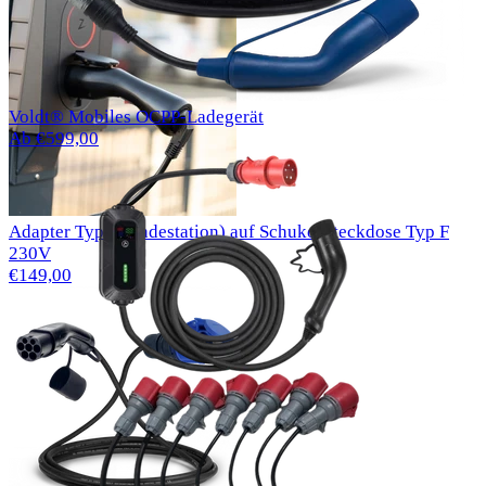
Voldt® Mobiles OCPP-Ladegerät
Ab €599,00
Adapter Typ 2 (Ladestation) auf Schuko-Steckdose Typ F
230V
€149,00