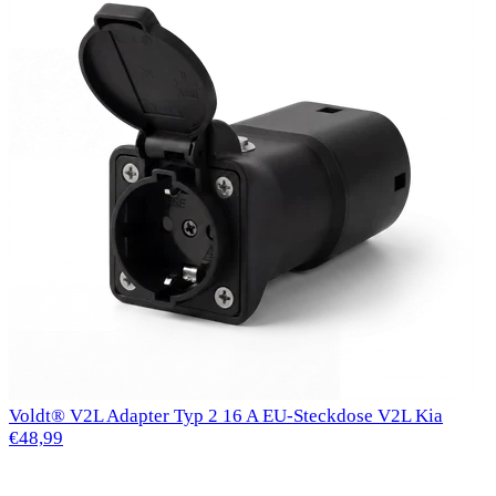
Voldt® V2L Adapter Typ 2 16 A EU-Steckdose V2L Kia
€48,99