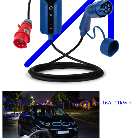
312 Bewertungen
4.8
Voldt® CEE Ladekabel Typ 2 | 3 phasig | 8A - 16A | 11kW +
APP
Ab €258,99