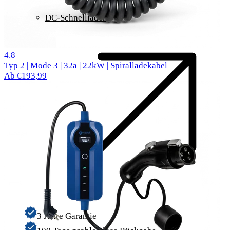
DC-Schnellladen
62 Bewertungen
4.8
Typ 2 | Mode 3 | 32a | 22kW | Spiralladekabel
Ab €193,99
3 Jahre Garantie