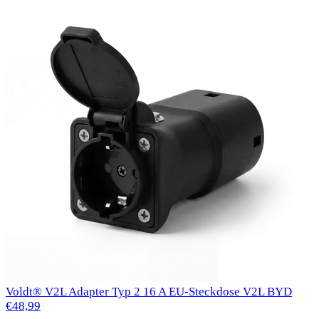
Voldt® V2L Adapter Typ 2 16 A EU-Steckdose V2L BYD
€48,99