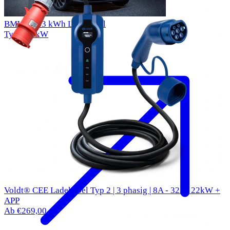
BMW i3 33 kWh Ladekabel
Typ 2
11kW
Voldt® CEE Ladekabel Typ 2 | 3 phasig | 8A - 32A | 22kW +
APP
Ab €269,00