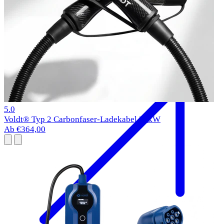
BMW i5 Ladekabel
2023-
Typ 2
11 kW
1 Bewertungen
5.0
Voldt® Typ 2 Carbonfaser-Ladekabel 22kW
Ab €364,00