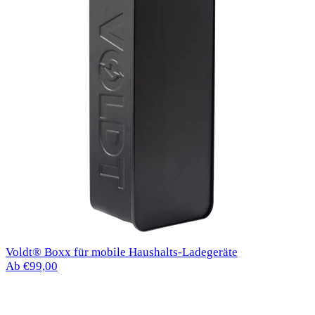
Voldt® Boxx für mobile Haushalts-Ladegeräte
Ab €99,00