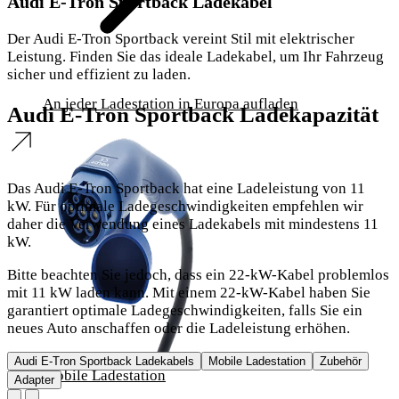
Audi E-Tron Sportback Ladekabel
Der Audi E-Tron Sportback vereint Stil mit elektrischer
Leistung. Finden Sie das ideale Ladekabel, um Ihr Fahrzeug
sicher und effizient zu laden.
An jeder Ladestation in Europa aufladen
Audi E-Tron Sportback Ladekapazität
Das Audi E-Tron Sportback hat eine Ladeleistung von 11
kW. Für optimale Ladegeschwindigkeiten empfehlen wir
daher die Verwendung eines Ladekabels mit mindestens 11
kW.
Bitte beachten Sie jedoch, dass ein 22-kW-Kabel problemlos
mit 11 kW laden kann. Mit einem 22-kW-Kabel haben Sie
garantiert optimale Ladegeschwindigkeiten, falls Sie ein
neues Auto anschaffen oder die Ladeleistung erhöhen.
Audi E-Tron Sportback Ladekabels
Mobile Ladestation
Zubehör
Mobile Ladestation
Adapter