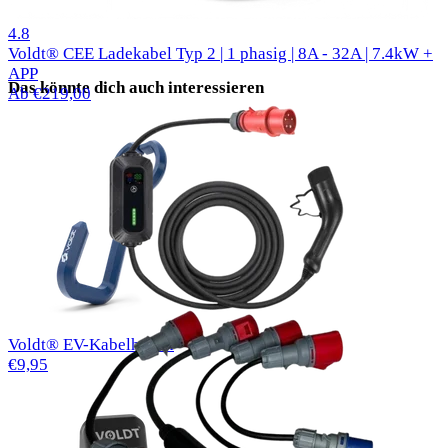
50 Bewertungen
4.8
Voldt® CEE Ladekabel Typ 2 | 1 phasig | 8A - 32A | 7.4kW +
APP
Das könnte dich auch interessieren
Ab €219,00
Voldt® EV-Kabelhaken
€9,95