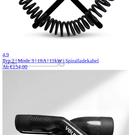
28 Bewertungen
4.9
Typ 2 | Mode 3 | 16A | 11kW | Spiralladekabel
Ab €154,00
Beliebte Autos