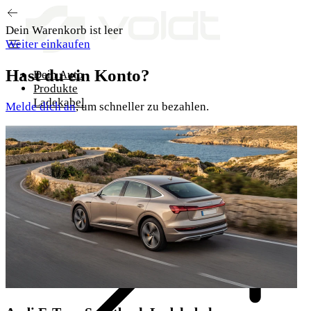
Zum Inhalt springen
Dein Warenkorb ist leer
Weiter einkaufen
Hast du ein Konto?
Dein Auto
Produkte
Ladekabel
Melde dich an
, um schneller zu bezahlen.