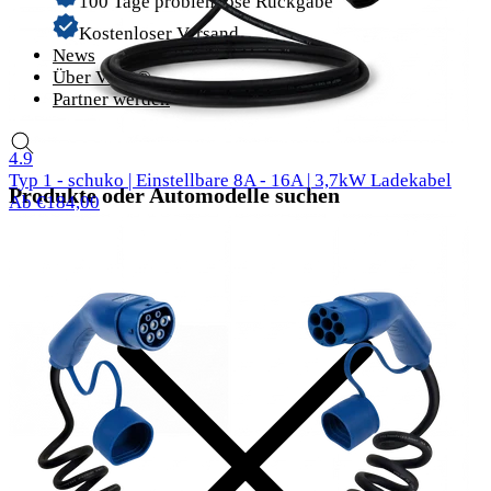
100 Tage problemlose Rückgabe
Kostenloser Versand
News
Über Voldt®
Partner werden
58 Bewertungen
4.9
Typ 1 - schuko | Einstellbare 8A - 16A | 3,7kW Ladekabel
Produkte oder Automodelle suchen
Ab €184,00