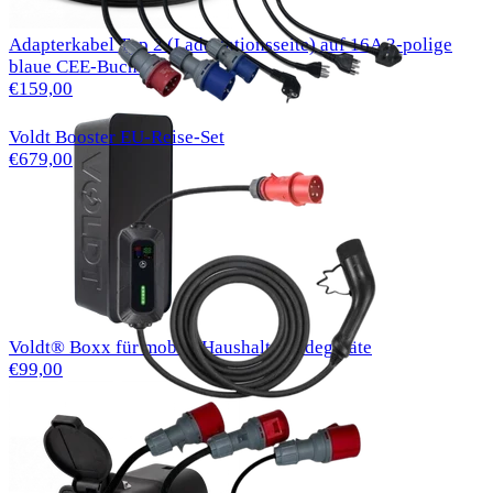
Adapterkabel Typ 2 (Ladestationsseite) auf 16A 3-polige
blaue CEE-Buchse
€159,00
Voldt Booster EU-Reise-Set
€679,00
Voldt® Boxx für mobile Haushalts-Ladegeräte
€99,00