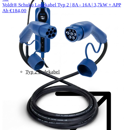
Voldt® Schuko Ladekabel Typ 2 | 8A - 16A | 3,7kW + APP
Ab €184,00
Typ 2 Ladekabel