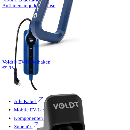
Aufladen an jeder Buchse
Voldt® EV-Kabelhaken
€9,95
Alle Kabel
Mobile EV-Ladegeräte
Komponenten
Zubehör