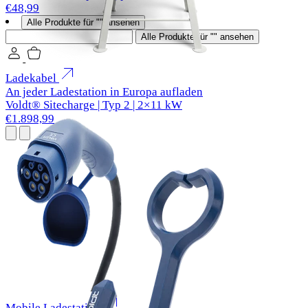
€48,99
Alle Produkte für "" ansehen
Suchen
Alle Produkte für "" ansehen
Ladekabel
An jeder Ladestation in Europa aufladen
Voldt® Sitecharge | Typ 2 | 2×11 kW
€1.898,99
Mobile Ladestation