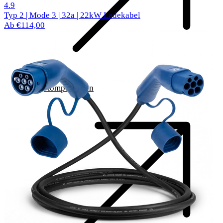
519 Bewertungen
4.9
Typ 2 | Mode 3 | 32a | 22kW Ladekabel
Ab €114,00
Komponenten