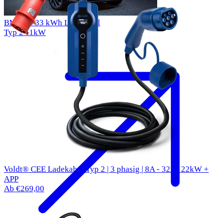
BMW i3 33 kWh Ladekabel
Typ 2
11kW
Voldt® CEE Ladekabel Typ 2 | 3 phasig | 8A - 32A | 22kW +
APP
Ab €269,00