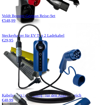
Voldt Booster German Reise-Set
€548,99
Steckerhalter für EV Typ 2 Ladekabel
€29,95
Kabelschutz | einkanalig | für den Außenbereich
€48,99