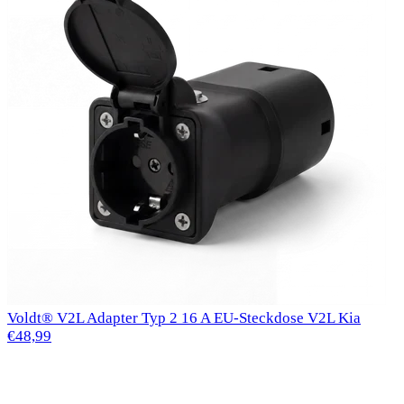
Voldt® V2L Adapter Typ 2 16 A EU-Steckdose V2L Kia
€48,99