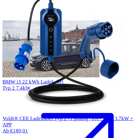
BMW i3 22 kWh Ladekabel
Typ 2
7.4kW
Voldt® CEE Ladekabel Typ 2 | 1 phasig | 8A - 16A | 3.7kW +
APP
Ab €189,01