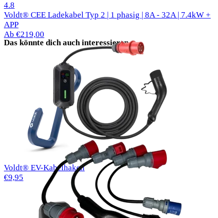
50 Bewertungen
4.8
Voldt® CEE Ladekabel Typ 2 | 1 phasig | 8A - 32A | 7.4kW +
APP
Ab €219,00
Das könnte dich auch interessieren
Voldt® EV-Kabelhaken
€9,95