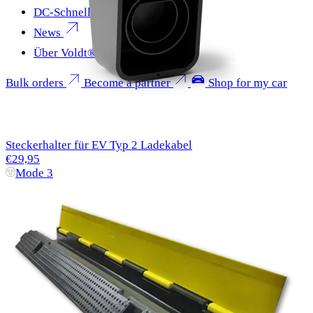
DC-Schnellladen
News
Über Voldt®
Bulk orders
Become a partner
Shop for my car
Steckerhalter für EV Typ 2 Ladekabel
€29,95
Mode 3