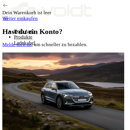
Zum Inhalt springen
Dein Warenkorb ist leer
Weiter einkaufen
Hast du ein Konto?
Dein Auto
Produkte
Ladekabel
Melde dich an
, um schneller zu bezahlen.