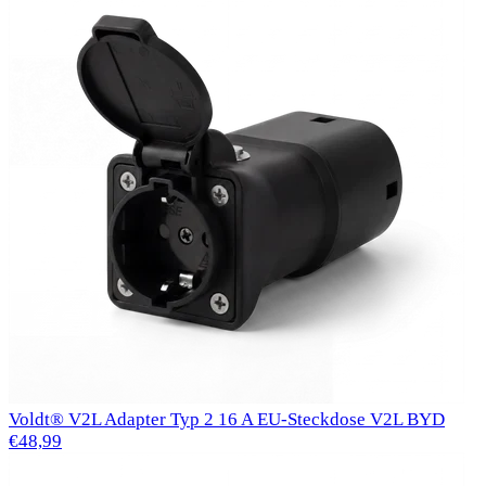
Voldt® V2L Adapter Typ 2 16 A EU-Steckdose V2L BYD
€48,99