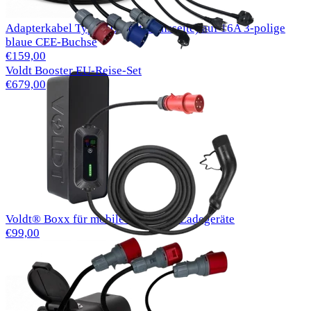
Adapterkabel Typ 2 (Ladestationsseite) auf 16A 3-polige
blaue CEE-Buchse
€159,00
Voldt Booster EU-Reise-Set
€679,00
Voldt® Boxx für mobile Haushalts-Ladegeräte
€99,00