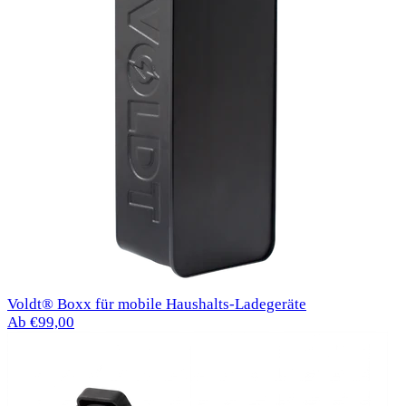
Voldt® Boxx für mobile Haushalts-Ladegeräte
Ab €99,00