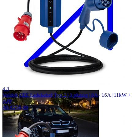
310 Bewertungen
4.8
Voldt® CEE Ladekabel Typ 2 | 3 phasig | 8A - 16A | 11kW +
APP
Ab €258,99