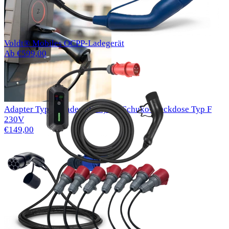
Voldt® Mobiles OCPP-Ladegerät
Ab €599,00
Adapter Typ 2 (Ladestation) auf Schuko-Steckdose Typ F
230V
€149,00