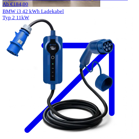
Ab €184,00
BMW i3 42 kWh Ladekabel
Typ 2
11kW