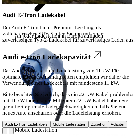
Audi E-Tron Ladekabel
Der Audi E-Tron bietet Premium-Leistung als
vollelektrisches SUV. Statten Sie ihn mit einem
An jeder Ladestation in Europa aufladen
zuverlässigen Typ-2-Ladekabel für zuverlässiges Laden aus.
Audi e-tron Ladekapazität
Das Audi e-tron hat eine Ladeleistung von 11 kW. Für
optimale Ladegeschwindigkeiten empfehlen wir daher die
Verwendung eines Ladekabels mit mindestens 11 kW.
Bitte beachten Sie jedoch, dass ein 22-kW-Kabel problemlos
mit 11 kW laden kann. Mit einem 22-kW-Kabel haben Sie
garantiert optimale Ladegeschwindigkeiten, falls Sie ein
neues Auto anschaffen oder die Ladeleistung erhöhen.
Audi E-Tron Ladekabels
Mobile Ladestation
Zubehör
Adapter
Mobile Ladestation