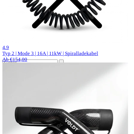
27 Bewertungen
4.9
Typ 2 | Mode 3 | 16A | 11kW | Spiralladekabel
Ab €154,00
Beliebte Autos