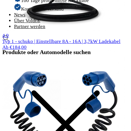
100 Tage problemlose Rückgabe
Kostenloser Versand
News
Über Voldt®
Partner werden
57 Bewertungen
4.9
Typ 1 - schuko | Einstellbare 8A - 16A | 3,7kW Ladekabel
Ab €184,00
Produkte oder Automodelle suchen