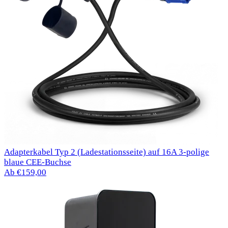
Adapterkabel Typ 2 (Ladestationsseite) auf 16A 3-polige
blaue CEE-Buchse
Ab €159,00