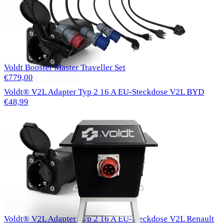
Voldt Booster Master Traveller Set
€779,00
Voldt® V2L Adapter Typ 2 16 A EU-Steckdose V2L BYD
€48,99
Voldt® V2L Adapter Typ 2 16 A EU-Steckdose V2L Renault