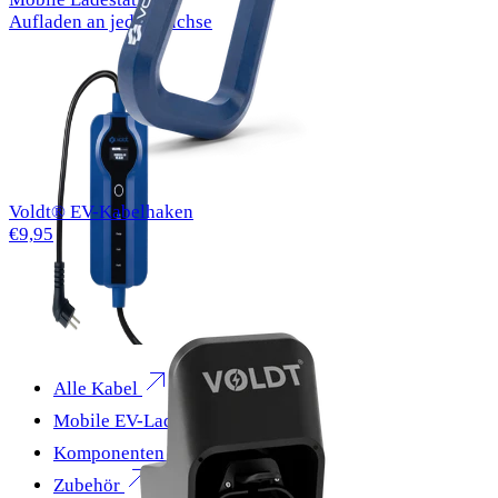
Aufladen an jeder Buchse
Voldt® EV-Kabelhaken
€9,95
Alle Kabel
Mobile EV-Ladegeräte
Komponenten
Zubehör