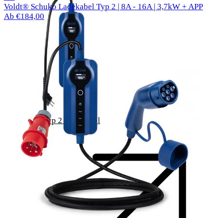
Voldt® Schuko Ladekabel Typ 2 | 8A - 16A | 3,7kW + APP
Ab €184,00
Typ 2 Ladekabel