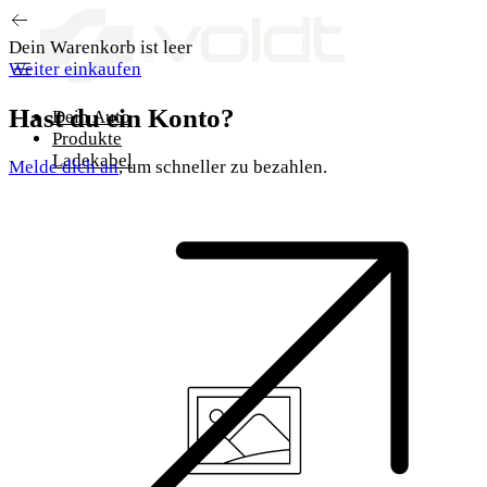
Zum Inhalt springen
Dein Warenkorb ist leer
Weiter einkaufen
Hast du ein Konto?
Dein Auto
Produkte
Ladekabel
Melde dich an
, um schneller zu bezahlen.