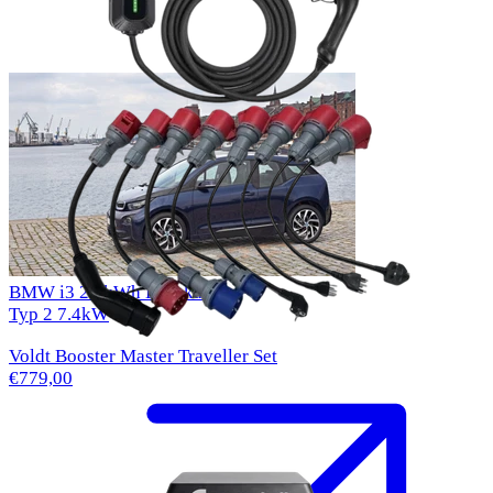
BMW i3 22 kWh Ladekabel
Typ 2
7.4kW
Voldt Booster Master Traveller Set
€779,00