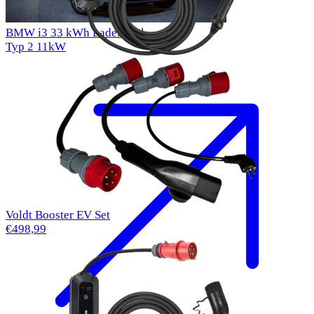
BMW i3 33 kWh Ladekabel
Typ 2
11kW
Voldt Booster EV Set
€498,99