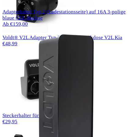
Adapterkabel Typ 2 (Ladestationsseite) auf 16A 3-polige
blaue CEE-Buchse
Ab €159,00
Voldt® V2L Adapter Typ 2 16 A EU-Steckdose V2L Kia
€48,99
Steckerhalter für EV Typ 1-Ladekabel
€29,95