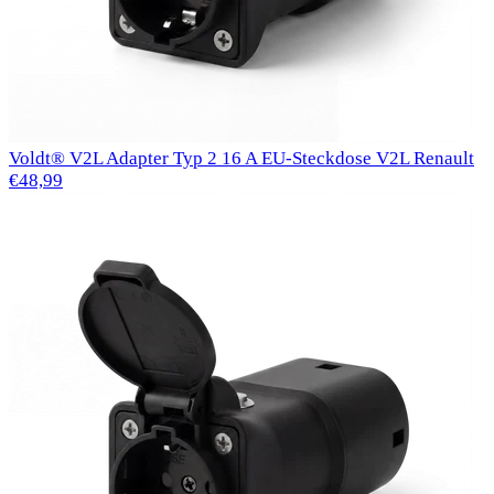
Voldt® V2L Adapter Typ 2 16 A EU-Steckdose V2L Renault
€48,99