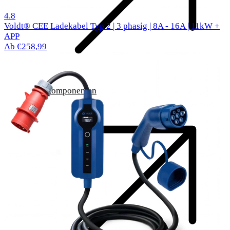
305 Bewertungen
4.8
Voldt® CEE Ladekabel Typ 2 | 3 phasig | 8A - 16A | 11kW +
APP
Ab €258,99
Komponenten