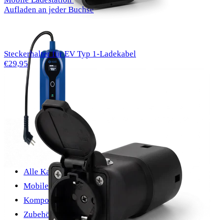
Aufladen an jeder Buchse
Steckerhalter für EV Typ 1-Ladekabel
€29,95
Alle Kabel
Mobile EV-Ladegeräte
Komponenten
Zubehör