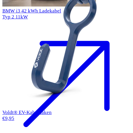
BMW i3 42 kWh Ladekabel
Typ 2
11kW
Voldt® EV-Kabelhaken
€9,95