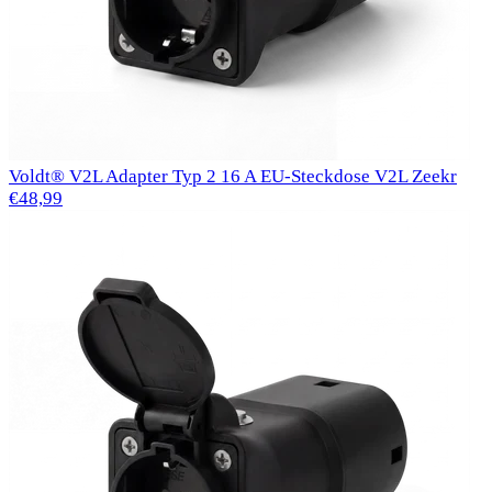
Voldt® V2L Adapter Typ 2 16 A EU-Steckdose V2L Zeekr
€48,99