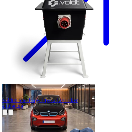
Voldt® Sitecharge | Typ 2 | 2×11 kW
€1.898,99