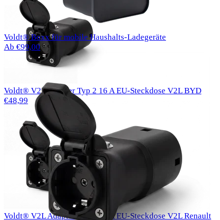
Voldt® Boxx für mobile Haushalts-Ladegeräte
Ab €99,00
Voldt® V2L Adapter Typ 2 16 A EU-Steckdose V2L BYD
€48,99
Voldt® V2L Adapter Typ 2 16 A EU-Steckdose V2L Renault