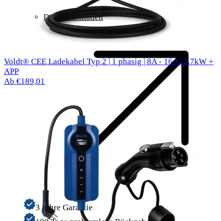
DC-Schnellladen
Voldt® CEE Ladekabel Typ 2 | 1 phasig | 8A - 16A | 3.7kW +
APP
Ab €189,01
3 Jahre Garantie