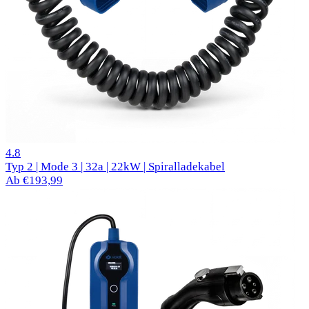
62 Bewertungen
4.8
Typ 2 | Mode 3 | 32a | 22kW | Spiralladekabel
Ab €193,99