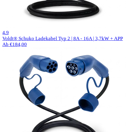
1000 Bewertungen
4.9
Voldt® Schuko Ladekabel Typ 2 | 8A - 16A | 3,7kW + APP
Ab €184,00