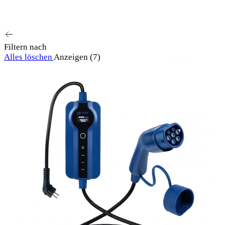
Ausgewählt
Am relevantesten
meistverkauft
Alphab
Filtern nach
Alles löschen
Anzeigen (7)