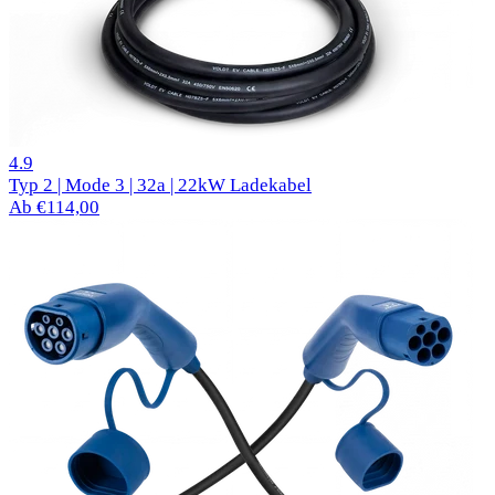
520 Bewertungen
4.9
Typ 2 | Mode 3 | 32a | 22kW Ladekabel
Ab €114,00