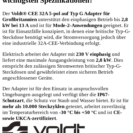
wichtigsten Spezifikationen?
Der
Voldt® CEE 32A 5-pol auf Typ G Adapter für
Großbritannien
unterstützt den einphasigen Betrieb bis
2,8
kW bei 13 A
und ist für
Mode-2-Anwendungen
geeignet. Er
ist für Einsatzfälle konzipiert, in denen eine britische Typ-G-
Steckdose benötigt wird, die Stromversorgung jedoch über
eine industrielle 32A-CEE-Verbindung erfolgt.
Elektrisch arbeitet der Adapter mit
230 V einphasig
und
liefert eine maximale Ausgangsleistung von
2,8 kW
. Dies
entspricht den zulässigen Stromwerten britischer Typ-G-
Steckdosen und gewährleistet einen sicheren Betrieb
angeschlossener Geräte.
Der Adapter ist für den Einsatz in anspruchsvollen
Umgebungen ausgelegt und verfügt über die
IP67-
Schutzart
, die Schutz vor Staub und Wasser bietet. Er ist für
mehr als 10.000 Steckzyklen
getestet, arbeitet zuverlässig
im Temperaturbereich von
-30 °C bis +50 °C
und ist
CE-
sowie UKCA-zertifiziert
.