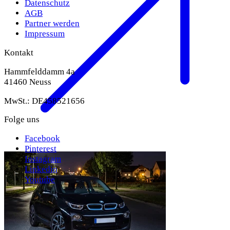
Datenschutz
AGB
Partner werden
Impressum
Kontakt
Hammfelddamm 4a
41460 Neuss
MwSt.: DE458521656
Folge uns
Facebook
Pinterest
Instagram
Linkedin
Youtube