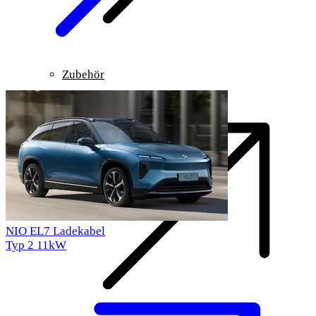
Zubehör
NIO EL7 Ladekabel
Typ 2
11kW