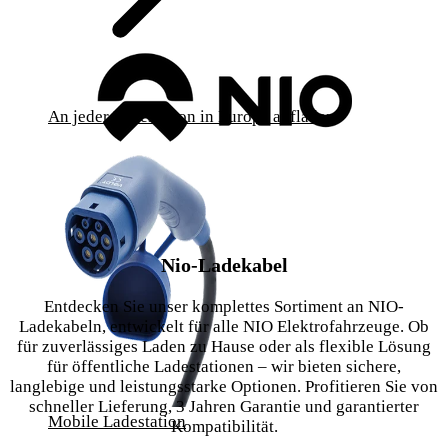
An jeder Ladestation in Europa aufladen
Nio-Ladekabel
Entdecken Sie unser komplettes Sortiment an NIO-
Ladekabeln, entwickelt für alle NIO Elektrofahrzeuge. Ob
für zuverlässiges Laden zu Hause oder als flexible Lösung
für öffentliche Ladestationen – wir bieten sichere,
langlebige und leistungsstarke Optionen. Profitieren Sie von
schneller Lieferung, 3 Jahren Garantie und garantierter
Mobile Ladestation
Kompatibilität.