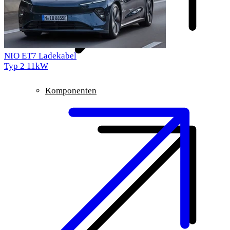
NIO ET7 Ladekabel
Typ 2
11kW
Komponenten