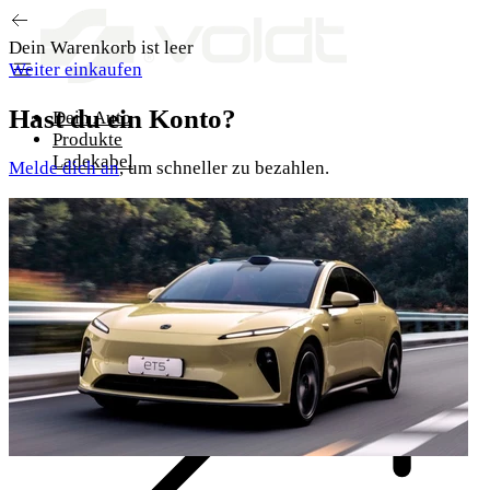
Zum Inhalt springen
Dein Warenkorb ist leer
Weiter einkaufen
Hast du ein Konto?
Dein Auto
Produkte
Ladekabel
Melde dich an
, um schneller zu bezahlen.