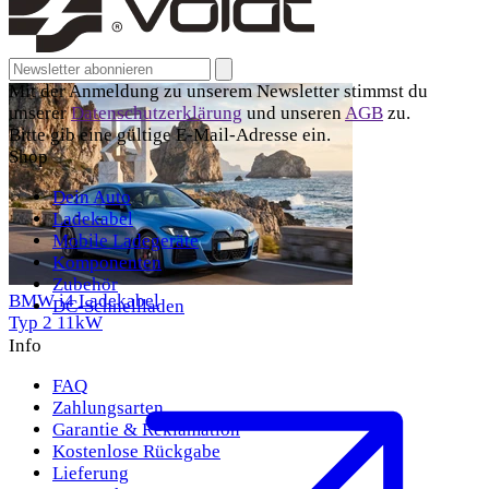
Email address for newsletter
Abonnieren
Mit der Anmeldung zu unserem Newsletter stimmst du
unserer
Datenschutzerklärung
und unseren
AGB
zu.
Bitte gib eine gültige E-Mail-Adresse ein.
Shop
Dein Auto
Ladekabel
Mobile Ladegeräte
Komponenten
Zubehör
BMW i4 Ladekabel
DC-Schnellladen
Typ 2
11kW
Info
FAQ
Zahlungsarten
Garantie & Reklamation
Kostenlose Rückgabe
Lieferung