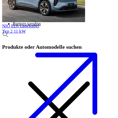
100 Tage problemlose Rückgabe
Kostenloser Versand
News
Über Voldt®
Partner werden
NIO EL6 Ladekabel
Typ 2
11 kW
Produkte oder Automodelle suchen