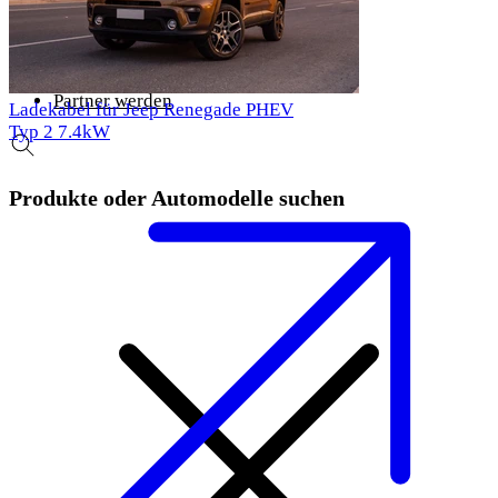
100 Tage problemlose Rückgabe
Kostenloser Versand
News
Über Voldt®
Partner werden
Ladekabel für Jeep Renegade PHEV
Typ 2
7.4kW
Produkte oder Automodelle suchen