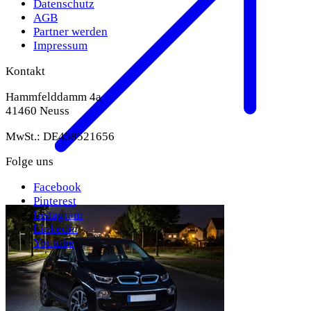
Datenschutz
AGB
Partner werden
Impressum
Kontakt
Hammfelddamm 4a
41460 Neuss
MwSt.: DE458521656
Folge uns
Facebook
Pinterest
Instagram
Linkedin
Youtube