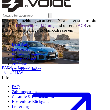
Email address for newsletter
Abonnieren
Mit der Anmeldung zu unserem Newsletter stimmst du
unserer
Datenschutzerklärung
und unseren
AGB
zu.
Bitte gib eine gültige E-Mail-Adresse ein.
Shop
Dein Auto
Ladekabel
Mobile Ladegeräte
Komponenten
Zubehör
BMW i4 Ladekabel
DC-Schnellladen
Typ 2
11kW
Info
FAQ
Zahlungsarten
Garantie & Reklamation
Kostenlose Rückgabe
Lieferung