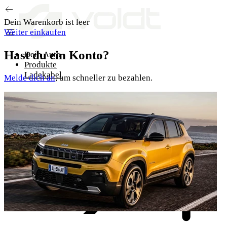
Zum Inhalt springen
Dein Warenkorb ist leer
Weiter einkaufen
Hast du ein Konto?
Dein Auto
Produkte
Ladekabel
Melde dich an
, um schneller zu bezahlen.